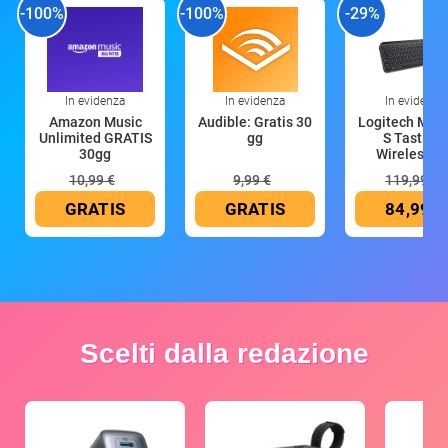
-100%
-100%
-29%
In evidenza
In evidenza
In evidenza
Amazon Music
Audible: Gratis 30
Logitech MX 
Unlimited GRATIS
gg
S Tastiera
30gg
Wireless (G
10,99 €
9,99 €
119,99 €
GRATIS
GRATIS
84,99 €
Scelti dalla redazione