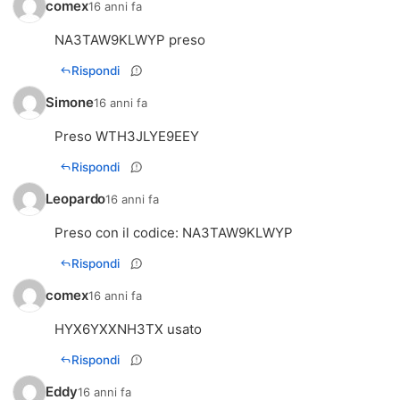
comex
16 anni fa
NA3TAW9KLWYP preso
Rispondi
Simone
16 anni fa
Preso WTH3JLYE9EEY
Rispondi
Leopardo
16 anni fa
Preso con il codice: NA3TAW9KLWYP
Rispondi
comex
16 anni fa
HYX6YXXNH3TX usato
Rispondi
Eddy
16 anni fa