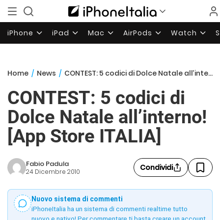
iPhone
iPad
Mac
AirPods
Watch
Home
/
News
/
CONTEST: 5 codici di Dolce Natale all’interno! [App Store ITALIA]
CONTEST: 5 codici di
Dolce Natale all’interno!
[App Store ITALIA]
Fabio Padula
Condividi
24 Dicembre 2010
Nuovo sistema di commenti
iPhoneItalia ha un sistema di commenti realtime tutto
nuovo e nativo! Per commentare ti basta creare un account