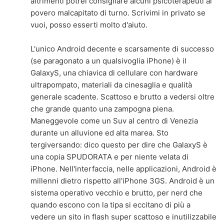
altrimenti potrei consigliare alcuni psicoterapeuti al
povero malcapitato di turno. Scrivimi in privato se
vuoi, posso esserti molto d'aiuto.
L'unico Android decente e scarsamente di successo
(se paragonato a un qualsivoglia iPhone) è il
GalaxyS, una chiavica di cellulare con hardware
ultrapompato, materiali da cinesaglia e qualità
generale scadente. Scattoso e brutto a vedersi oltre
che grande quanto una zampogna piena.
Maneggevole come un Suv al centro di Venezia
durante un alluvione ed alta marea. Sto
tergiversando: dico questo per dire che GalaxyS è
una copia SPUDORATA e per niente velata di
iPhone. Nell'interfaccia, nelle applicazioni, Android è
millenni dietro rispetto all'iPhone 3GS. Android è un
sistema operativo vecchio e brutto, per nerd che
quando escono con la tipa si eccitano di più a
vedere un sito in flash super scattoso e inutilizzabile