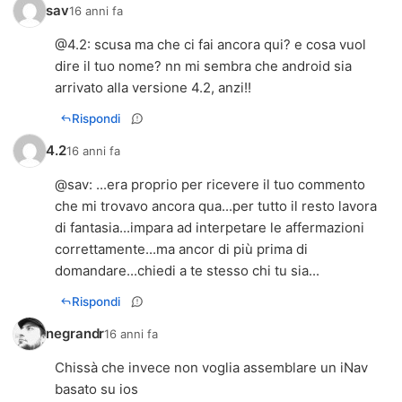
sav
16 anni fa
@
4.2
: scusa ma che ci fai ancora qui? e cosa vuol
dire il tuo nome? nn mi sembra che android sia
arrivato alla versione 4.2, anzi!!
Rispondi
4.2
16 anni fa
@
sav
: ...era proprio per ricevere il tuo commento
che mi trovavo ancora qua...per tutto il resto lavora
di fantasia...impara ad interpetare le affermazioni
correttamente...ma ancor di più prima di
domandare...chiedi a te stesso chi tu sia...
Rispondi
negrandr
16 anni fa
Chissà che invece non voglia assemblare un iNav
basato su ios