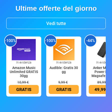
Ultime offerte del giorno
Vedi tutte
-100%
-100%
-44%
In evidenza
In evidenza
In evidenza
Amazon Music
Audible: Gratis 30
Anker Mag
Unlimited GRATIS
gg
Power Ban
30gg
Magsafe 10
mAh
10,99 €
9,99 €
89,99 €
GRATIS
GRATIS
49,99 €