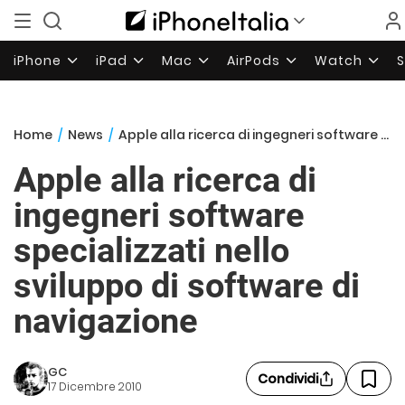
iPhone
iPad
Mac
AirPods
Watch
Home
/
News
/
Apple alla ricerca di ingegneri software specializzati nello sviluppo di software di navigazione
Apple alla ricerca di
ingegneri software
specializzati nello
sviluppo di software di
navigazione
GC
Condividi
17 Dicembre 2010