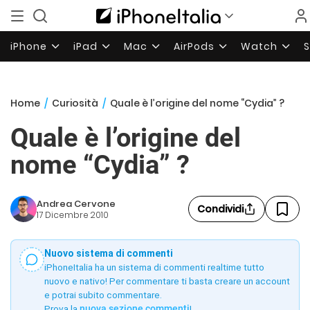
iPhone
iPad
Mac
AirPods
Watch
Home
/
Curiosità
/
Quale è l’origine del nome “Cydia” ?
Quale è l’origine del
nome “Cydia” ?
Andrea Cervone
Condividi
17 Dicembre 2010
Nuovo sistema di commenti
iPhoneItalia ha un sistema di commenti realtime tutto
nuovo e nativo! Per commentare ti basta creare un account
e potrai subito commentare.
Prova la
nuova sezione commenti
!