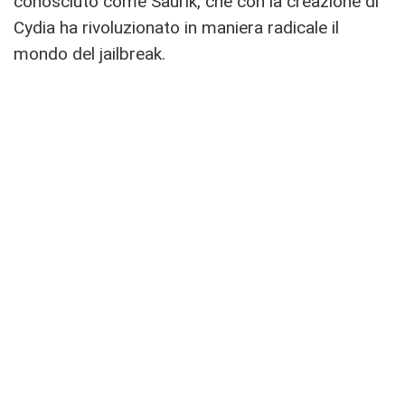
conosciuto come Saurik, che con la creazione di
Cydia ha rivoluzionato in maniera radicale il
mondo del jailbreak.