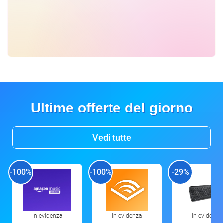
Ultime offerte del giorno
Vedi tutte
-100%
-100%
-29%
In evidenza
In evidenza
In evidenza