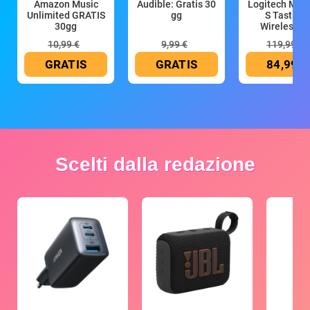
Amazon Music
Audible: Gratis 30
Logitech MX 
Unlimited GRATIS
gg
S Tastiera
30gg
Wireless (G
10,99 €
9,99 €
119,99 €
GRATIS
GRATIS
84,99 €
Scelti dalla redazione