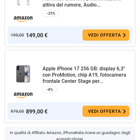
attiva del rumore, Audio...
−25%
149,00 €
199,00
VEDI OFFERTA
Apple iPhone 17 256 GB: display 6,3"
con ProMotion, chip A19, fotocamera
frontale Center Stage per...
−8%
899,00 €
979,00
VEDI OFFERTA
In qualità di Affiliato Amazon, iPhoneItalia riceve un guadagno dagli
acquisti idonei.