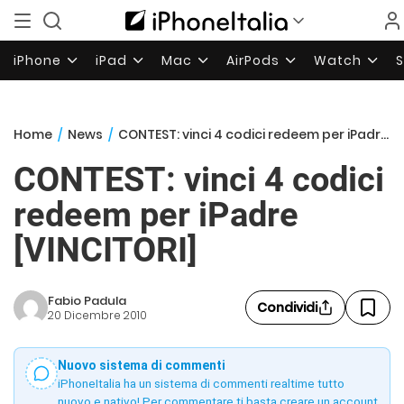
iPhone
iPad
Mac
AirPods
Watch
Home
/
News
/
CONTEST: vinci 4 codici redeem per iPadre [VINCITORI]
CONTEST: vinci 4 codici
redeem per iPadre
[VINCITORI]
Fabio Padula
Condividi
20 Dicembre 2010
Nuovo sistema di commenti
iPhoneItalia ha un sistema di commenti realtime tutto
nuovo e nativo! Per commentare ti basta creare un account