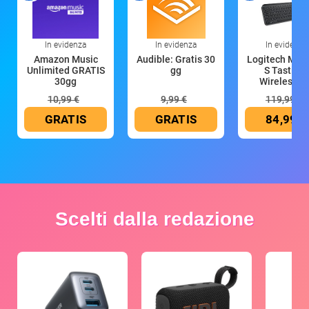
In evidenza
In evidenza
In evidenza
Amazon Music
Audible: Gratis 30
Logitech MX 
Unlimited GRATIS
gg
S Tastiera
30gg
Wireless (G
10,99 €
9,99 €
119,99 €
GRATIS
GRATIS
84,99 €
Scelti dalla redazione