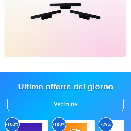
Ultime offerte del giorno
Vedi tutte
-100%
-100%
-29%