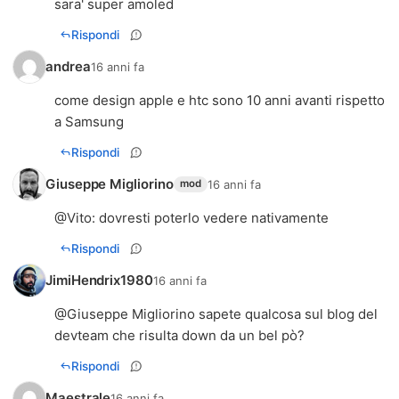
sara' super amoled
Rispondi
andrea
16 anni fa
come design apple e htc sono 10 anni avanti rispetto
a Samsung
Rispondi
Giuseppe Migliorino
16 anni fa
mod
@
Vito
: dovresti poterlo vedere nativamente
Rispondi
JimiHendrix1980
16 anni fa
@Giuseppe Migliorino sapete qualcosa sul blog del
devteam che risulta down da un bel pò?
Rispondi
Maestrale
16 anni fa