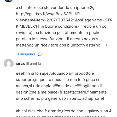
a chi interessa sto vendendo un iphone 2g:
http://cgi.ebay.it/ws/eBayISAPI.dll?
ViewItem&item=220707375429&ssPageName=STR
K:MESELX:IT
in buone condizioni (il retro è un pò
rovinato) ma funziona perfettamente in poche
parole a le stesse funzioni di questo nexus s
mettendo un ricevitore gps bluetooth esterno... ;)
Rispondi
marco
16 anni fa
eeehhh si lo sapevo!quando un prodotto è
superiore,e questo nexus se non lo è poco ci
manca,si urla copioni!!!ma de che!!!!togliendo il
design(che a me piace) è spettacolare,finalmente
uno schermo più generoso rispetto ad iuphone!
ah chi dice che è grande,ricordo che il galaxy s ha 4