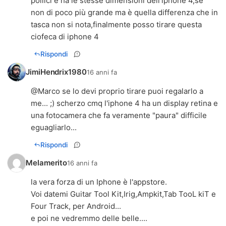
pollici e ha le stesse dimensioni dell'iphone 4,se
non di poco più grande ma è quella differenza che in
tasca non si nota,finalmente posso tirare questa
ciofeca di iphone 4
Rispondi
JimiHendrix1980
16 anni fa
@Marco se lo devi proprio tirare puoi regalarlo a
me... ;) scherzo cmq l'iphone 4 ha un display retina e
una fotocamera che fa veramente "paura" difficile
eguagliarlo...
Rispondi
Melamerito
16 anni fa
la vera forza di un Iphone è l'appstore.
Voi datemi Guitar Tool Kit,Irig,Ampkit,Tab TooL kiT e
Four Track, per Android...
e poi ne vedremmo delle belle....