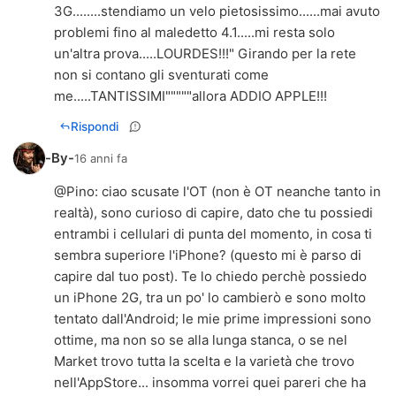
3G........stendiamo un velo pietosissimo......mai avuto
problemi fino al maledetto 4.1.....mi resta solo
un'altra prova.....LOURDES!!!" Girando per la rete
non si contano gli sventurati come
me.....TANTISSIMI"""""allora ADDIO APPLE!!!
Rispondi
-By-
16 anni fa
@
Pino
: ciao scusate l'OT (non è OT neanche tanto in
realtà), sono curioso di capire, dato che tu possiedi
entrambi i cellulari di punta del momento, in cosa ti
sembra superiore l'iPhone? (questo mi è parso di
capire dal tuo post). Te lo chiedo perchè possiedo
un iPhone 2G, tra un po' lo cambierò e sono molto
tentato dall'Android; le mie prime impressioni sono
ottime, ma non so se alla lunga stanca, o se nel
Market trovo tutta la scelta e la varietà che trovo
nell'AppStore... insomma vorrei quei pareri che ha