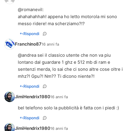
@
romanevil
:
ahahahahhah! appena ho letto motorola mi sono
messo ridere! ma scherziamo?!?
Rispondi
Franchino87
16 anni fa
@andrea sei il classico utente che non va piu
lontano dal guardare 1 ghz e 512 mb di ram e
sentenzi merda, lo sai che ci sono altre cose oltre i
mhz?! Gpu?! Nm?? Ti dicono niente?!
Rispondi
JimiHendrix1980
16 anni fa
bel telefono solo la pubblicità è fatta con i piedi :)
Rispondi
JimiHendrix1980
16 anni fa