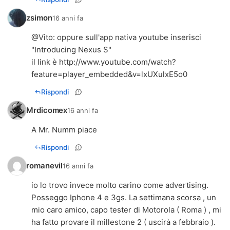
zsimon
16 anni fa
@
Vito
: oppure sull'app nativa youtube inserisci
"Introducing Nexus S"
il link è
http://www.youtube.com/watch?
feature=player_embedded&v=lxUXulxE5o0
Rispondi
Mrdicomex
16 anni fa
A Mr. Numm piace
Rispondi
romanevil
16 anni fa
io lo trovo invece molto carino come advertising.
Posseggo Iphone 4 e 3gs. La settimana scorsa , un
mio caro amico, capo tester di Motorola ( Roma ) , mi
ha fatto provare il millestone 2 ( uscirà a febbraio ).