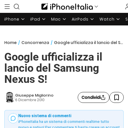
iPhone
iPad
Mac
AirPods
Watch
Home
/
Concorrenza
/
Google ufficializza il lancio del Samsung Nexus S!
Google ufficializza il
lancio del Samsung
Nexus S!
Giuseppe Migliorino
Condividi
6 Dicembre 2010
Nuovo sistema di commenti
iPhoneItalia ha un sistema di commenti realtime tutto
nuovo e nativo! Per commentare ti basta creare un account