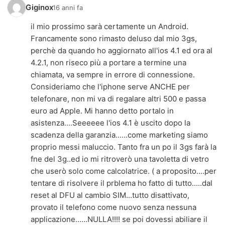
Giginox
16 anni fa
il mio prossimo sarà certamente un Android.
Francamente sono rimasto deluso dal mio 3gs,
perchè da quando ho aggiornato all'ios 4.1 ed ora al
4.2.1, non riseco più a portare a termine una
chiamata, va sempre in errore di connessione.
Consideriamo che l'iphone serve ANCHE per
telefonare, non mi va di regalare altri 500 e passa
euro ad Apple. Mi hanno detto portalo in
asistenza....Seeeeee l'ios 4.1 è uscito dopo la
scadenza della garanzia......come marketing siamo
proprio messi maluccio. Tanto fra un po il 3gs farà la
fne del 3g..ed io mi ritroverò una tavoletta di vetro
che userò solo come calcolatrice. ( a proposito....per
tentare di risolvere il prblema ho fatto di tutto.....dal
reset al DFU al cambio SIM...tutto disattivato,
provato il telefono come nuovo senza nessuna
applicazione......NULLA!!!! se poi dovessi abiliare il