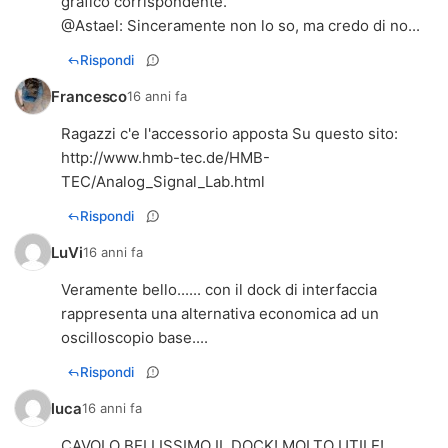
grafico corrispondente.
@
Astael
: Sinceramente non lo so, ma credo di no...
Rispondi
Francesco
16 anni fa
Ragazzi c'e l'accessorio apposta Su questo sito:
http://www.hmb-tec.de/HMB-
TEC/Analog_Signal_Lab.html
Rispondi
LuVi
16 anni fa
Veramente bello...... con il dock di interfaccia
rappresenta una alternativa economica ad un
oscilloscopio base....
Rispondi
luca
16 anni fa
CAVOLO BELLISSIMO IL DOCK! MOLTO UTILE!