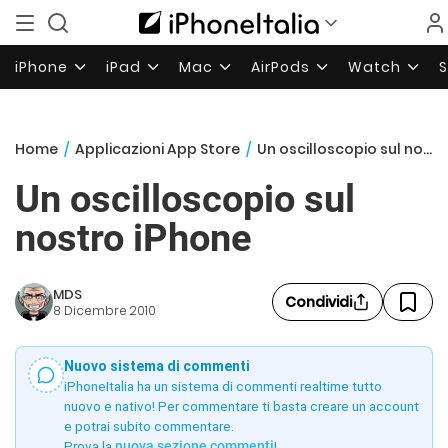
iPhone
iPad
Mac
AirPods
Watch
Home
/
Applicazioni App Store
/
Un oscilloscopio sul nostro iPhone
Un oscilloscopio sul
nostro iPhone
MDS
Condividi
8 Dicembre 2010
Nuovo sistema di commenti
iPhoneItalia ha un sistema di commenti realtime tutto
nuovo e nativo! Per commentare ti basta creare un account
e potrai subito commentare.
Prova la
nuova sezione commenti
!