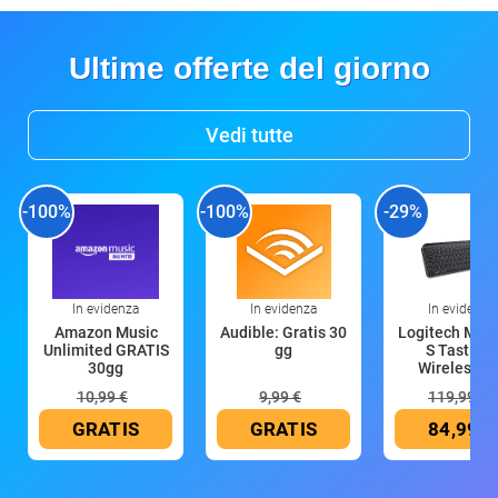
Ultime offerte del giorno
Vedi tutte
-100%
-100%
-29%
In evidenza
In evidenza
In evidenza
Amazon Music
Audible: Gratis 30
Logitech MX 
Unlimited GRATIS
gg
S Tastiera
30gg
Wireless (G
10,99 €
9,99 €
119,99 €
GRATIS
GRATIS
84,99 €