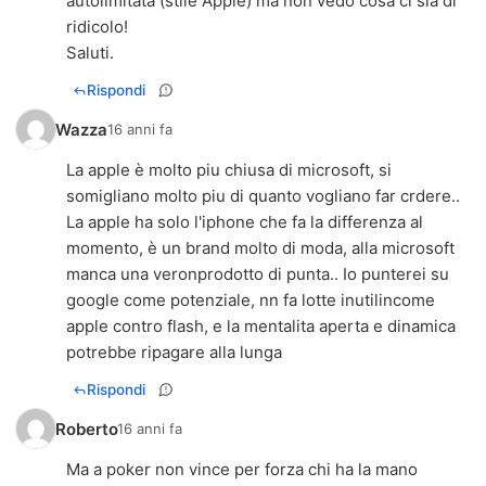
autolimitata (stile Apple) ma non vedo cosa ci sia di
ridicolo!
Saluti.
Rispondi
Wazza
16 anni fa
La apple è molto piu chiusa di microsoft, si
somigliano molto piu di quanto vogliano far crdere..
La apple ha solo l'iphone che fa la differenza al
momento, è un brand molto di moda, alla microsoft
manca una veronprodotto di punta.. Io punterei su
google come potenziale, nn fa lotte inutilincome
apple contro flash, e la mentalita aperta e dinamica
potrebbe ripagare alla lunga
Rispondi
Roberto
16 anni fa
Ma a poker non vince per forza chi ha la mano