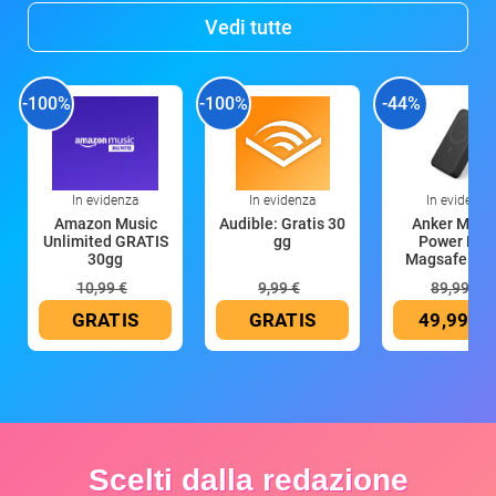
Vedi tutte
-100%
-100%
-44%
In evidenza
In evidenza
In evidenza
Amazon Music
Audible: Gratis 30
Anker Mag
Unlimited GRATIS
gg
Power Ban
30gg
Magsafe 10
mAh
10,99 €
9,99 €
89,99 €
GRATIS
GRATIS
49,99 €
Scelti dalla redazione