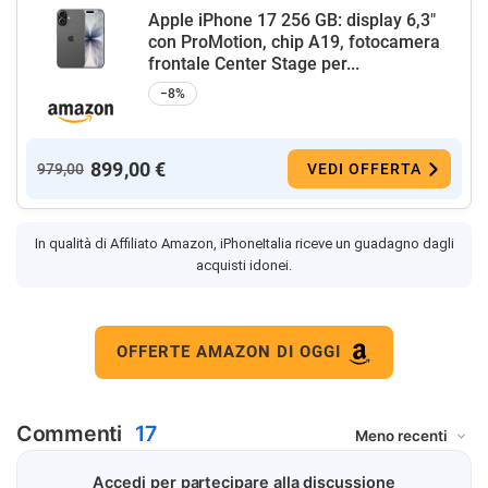
Apple iPhone 17 256 GB: display 6,3"
con ProMotion, chip A19, fotocamera
frontale Center Stage per...
−8%
899,00 €
979,00
VEDI OFFERTA
In qualità di Affiliato Amazon, iPhoneItalia riceve un guadagno dagli
acquisti idonei.
OFFERTE AMAZON DI OGGI
Commenti
17
Accedi per partecipare alla discussione