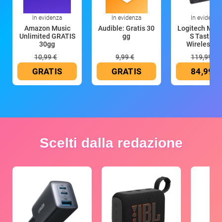
In evidenza
In evidenza
In evidenza
Amazon Music
Audible: Gratis 30
Logitech MX 
Unlimited GRATIS
gg
S Tastiera
30gg
Wireless (G
10,99 €
9,99 €
119,99 €
GRATIS
GRATIS
84,99 €
Scelti dalla redazione