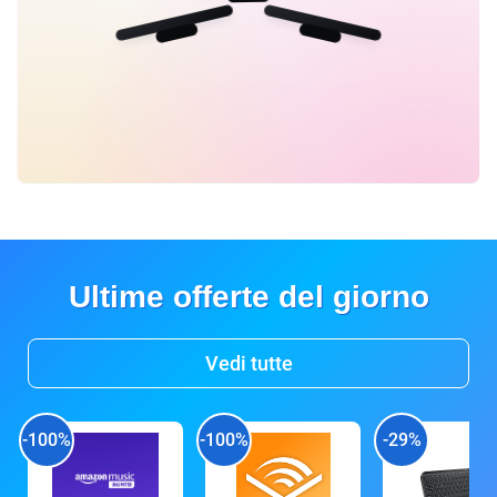
Ultime offerte del giorno
Vedi tutte
-100%
-100%
-29%