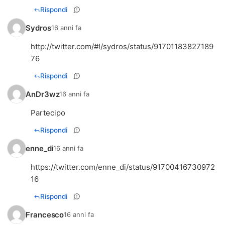
Rispondi
Sydros
16 anni fa
http://twitter.com/#!/sydros/status/91701183827189
76
Rispondi
AnDr3wz
16 anni fa
Partecipo
Rispondi
enne_di
16 anni fa
https://twitter.com/enne_di/status/91700416730972
16
Rispondi
Francesco
16 anni fa