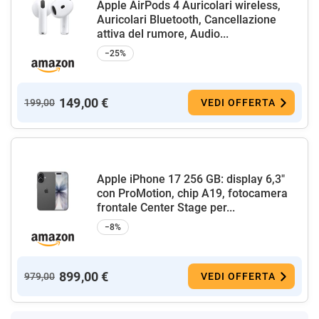
Apple AirPods 4 Auricolari wireless,
Auricolari Bluetooth, Cancellazione
attiva del rumore, Audio...
−25%
149,00 €
199,00
VEDI OFFERTA
Apple iPhone 17 256 GB: display 6,3"
con ProMotion, chip A19, fotocamera
frontale Center Stage per...
−8%
899,00 €
979,00
VEDI OFFERTA