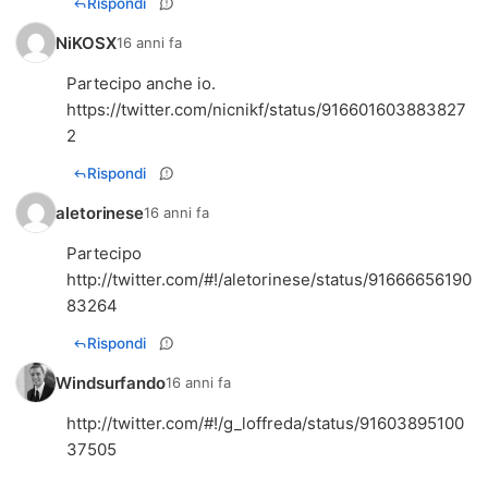
Rispondi
NiKOSX
16 anni fa
Partecipo anche io.
https://twitter.com/nicnikf/status/916601603883827
2
Rispondi
aletorinese
16 anni fa
Partecipo
http://twitter.com/#!/aletorinese/status/91666656190
83264
Rispondi
Windsurfando
16 anni fa
http://twitter.com/#!/g_loffreda/status/91603895100
37505