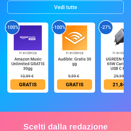
Vedi tutte
-100%
-100%
-27%
In evidenza
In evidenza
In evidenza
Amazon Music
Audible: Gratis 30
UGREEN Nex
Unlimited GRATIS
gg
65W Caricat
30gg
USB C Rica
10,99 €
9,99 €
29,99 €
GRATIS
GRATIS
21,84 €
Scelti dalla redazione