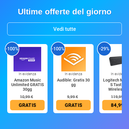
Ultime offerte del giorno
Vedi tutte
-100%
-100%
-29%
In evidenza
In evidenza
In evidenza
Amazon Music
Audible: Gratis 30
Logitech MX 
Unlimited GRATIS
gg
S Tastiera
30gg
Wireless (G
10,99 €
9,99 €
119,99 €
GRATIS
GRATIS
84,99 €