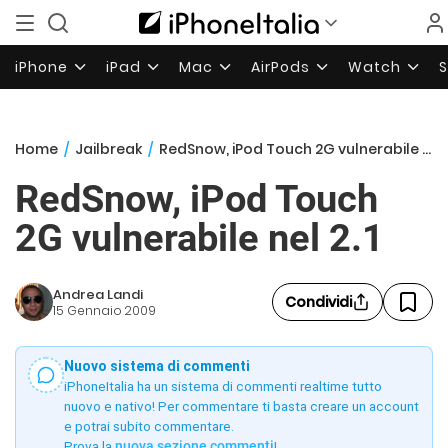
iPhone
iPad
Mac
AirPods
Watch
Home
/
Jailbreak
/
RedSnow, iPod Touch 2G vulnerabile nel 2.1
RedSnow, iPod Touch
2G vulnerabile nel 2.1
Andrea Landi
Condividi
15 Gennaio 2009
Nuovo sistema di commenti
iPhoneItalia ha un sistema di commenti realtime tutto
nuovo e nativo! Per commentare ti basta creare un account
e potrai subito commentare.
Prova la
nuova sezione commenti
!