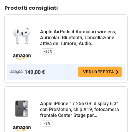
Prodotti consigliati
Apple AirPods 4 Auricolari wireless,
Auricolari Bluetooth, Cancellazione
attiva del rumore, Audio...
−25%
149,00 €
199,00
VEDI OFFERTA
Apple iPhone 17 256 GB: display 6,3"
con ProMotion, chip A19, fotocamera
frontale Center Stage per...
−8%