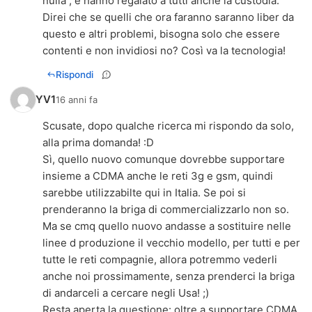
nulla , e hanno regalato a tutti anche la custodia.
Direi che se quelli che ora faranno saranno liber da
questo e altri problemi, bisogna solo che essere
contenti e non invidiosi no? Così va la tecnologia!
Rispondi
YV1
16 anni fa
Scusate, dopo qualche ricerca mi rispondo da solo,
alla prima domanda! :D
Sì, quello nuovo comunque dovrebbe supportare
insieme a CDMA anche le reti 3g e gsm, quindi
sarebbe utilizzabilte qui in Italia. Se poi si
prenderanno la briga di commercializzarlo non so.
Ma se cmq quello nuovo andasse a sostituire nelle
linee d produzione il vecchio modello, per tutti e per
tutte le reti compagnie, allora potremmo vederli
anche noi prossimamente, senza prenderci la briga
di andarceli a cercare negli Usa! ;)
Resta aperta la questione: oltre a supportare CDMA