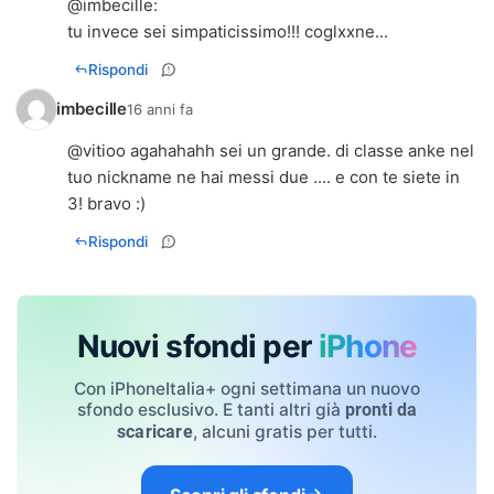
@imbecille:
tu invece sei simpaticissimo!!! coglxxne...
Rispondi
imbecille
16 anni fa
@vitioo agahahahh sei un grande. di classe anke nel
tuo nickname ne hai messi due .... e con te siete in
3! bravo :)
Rispondi
Nuovi sfondi per
iPhone
Con iPhoneItalia+ ogni settimana un nuovo
sfondo esclusivo. E tanti altri già
pronti da
, alcuni gratis per tutti.
scaricare