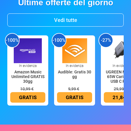
Ultime offerte del giorno
Vedi tutte
-100%
-100%
-27%
In evidenza
In evidenza
In evidenza
Amazon Music
Audible: Gratis 30
UGREEN Nex
Unlimited GRATIS
gg
65W Caricat
30gg
USB C Rica
10,99 €
9,99 €
29,99 €
GRATIS
GRATIS
21,84 €