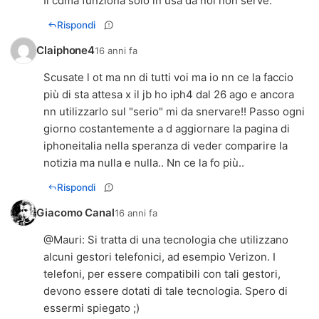
Il cdma funziona solo in usa da noi non serve.
Rispondi
Claiphone4
16 anni fa
Scusate l ot ma nn di tutti voi ma io nn ce la faccio
più di sta attesa x il jb ho iph4 dal 26 ago e ancora
nn utilizzarlo sul "serio" mi da snervare!! Passo ogni
giorno costantemente a d aggiornare la pagina di
iphoneitalia nella speranza di veder comparire la
notizia ma nulla e nulla.. Nn ce la fo più..
Rispondi
Giacomo Canal
16 anni fa
@
Mauri
: Si tratta di una tecnologia che utilizzano
alcuni gestori telefonici, ad esempio Verizon. I
telefoni, per essere compatibili con tali gestori,
devono essere dotati di tale tecnologia. Spero di
essermi spiegato ;)