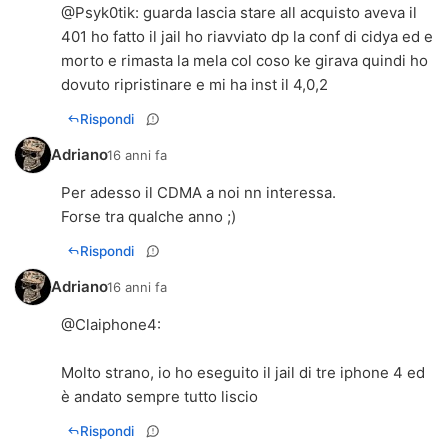
@
Psyk0tik
: guarda lascia stare all acquisto aveva il
401 ho fatto il jail ho riavviato dp la conf di cidya ed e
morto e rimasta la mela col coso ke girava quindi ho
dovuto ripristinare e mi ha inst il 4,0,2
Rispondi
Adriano
16 anni fa
Per adesso il CDMA a noi nn interessa.
Forse tra qualche anno ;)
Rispondi
Adriano
16 anni fa
@
Claiphone4
:
Molto strano, io ho eseguito il jail di tre iphone 4 ed
è andato sempre tutto liscio
Rispondi