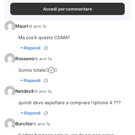
Accedi per commentare
Mauri
16 anni fa
Ma cos'è questo CDMA?
Rispondi
Rossano
16 anni fa
Sonno totale
Rispondi
Netdevil
16 anni fa
quindi devo aspettare a comprare l'iphone 4 ???
Rispondi
Burchio
16 anni fa