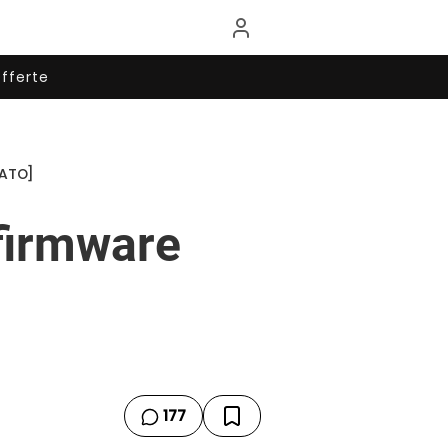
fferte
NATO]
 firmware
177