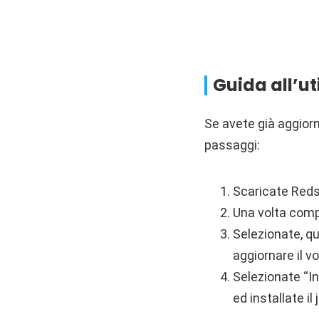
Guida all’ut
Se avete già aggiorn
passaggi:
Scaricate Reds
Una volta comp
Selezionate, qua
aggiornare il v
Selezionate “In
ed installate il 