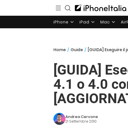
iPhone
iPad
Mac
Ai
Home
/
Guide
/
[GUIDA] Eseguire il
[GUIDA] Eseg
4.1 o 4.0 c
[AGGIORNA
Andrea Cervone
21 Settembre 2010