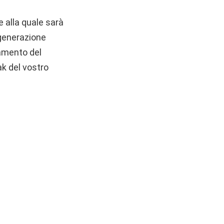
 alla quale sarà
 generazione
namento del
ak del vostro