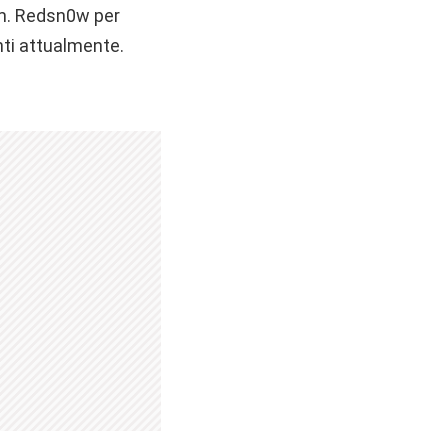
am. Redsn0w per
nti attualmente.