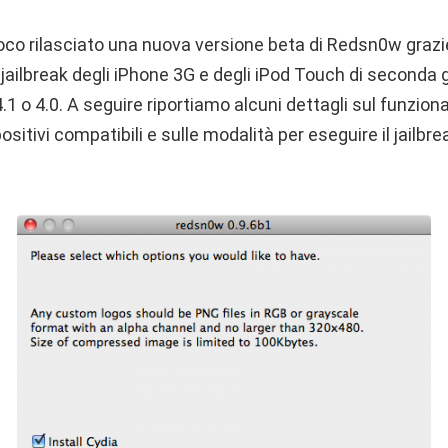
oco rilasciato una nuova versione beta di Redsn0w grazie
l jailbreak degli iPhone 3G e degli iPod Touch di seconda
1 o 4.0. A seguire riportiamo alcuni dettagli sul funzio
sitivi compatibili e sulle modalità per eseguire il jailbre