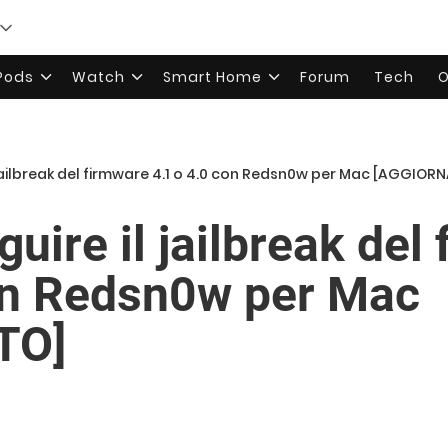
rPods
Watch
Smart Home
Forum
Tech
O
 jailbreak del firmware 4.1 o 4.0 con Redsn0w per Mac [AGGIOR
uire il jailbreak del
on Redsn0w per Mac
TO]