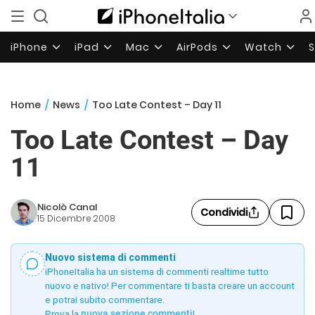
iPhone
iPad
Mac
AirPods
Watch
Home
/
News
/
Too Late Contest – Day 11
Too Late Contest – Day
11
Nicolò Canal
Condividi
15 Dicembre 2008
Nuovo sistema di commenti
iPhoneItalia ha un sistema di commenti realtime tutto
nuovo e nativo! Per commentare ti basta creare un account
e potrai subito commentare.
Prova la
nuova sezione commenti
!