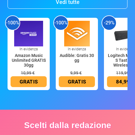
Vedi tutte
-100%
-100%
-29%
In evidenza
In evidenza
In evidenza
Amazon Music
Audible: Gratis 30
Logitech MX 
Unlimited GRATIS
gg
S Tastiera
30gg
Wireless (G
10,99 €
9,99 €
119,99 €
GRATIS
GRATIS
84,99 €
Scelti dalla redazione