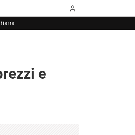
fferte
prezzi e