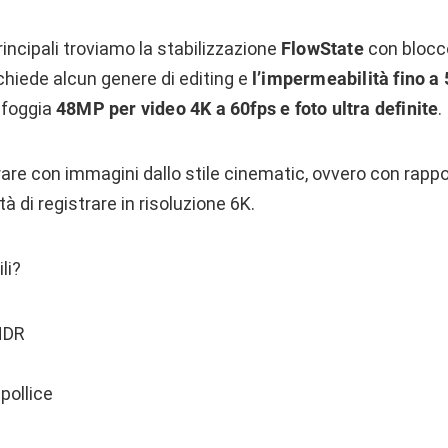
rincipali troviamo la stabilizzazione
FlowState
con blocco
chiede alcun genere di editing e
l’impermeabilità fino a 
sfoggia
48MP per video 4K a 60fps e foto ultra definite
.
orare con immagini dallo stile cinematic, ovvero con rapp
tà di registrare in risoluzione 6K.
li?
HDR
 pollice