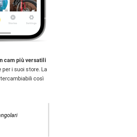
n cam più versatili
 per i suoi store. La
ntercambiabili così
angolari