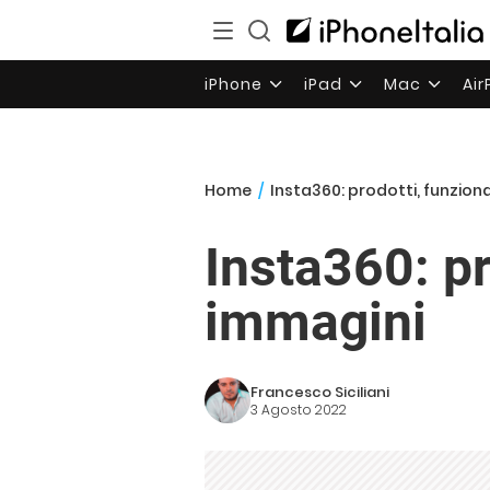
iPhone
iPad
Mac
Ai
Home
/
Insta360: prodotti, funziona
Insta360: pr
immagini
Francesco Siciliani
3 Agosto 2022