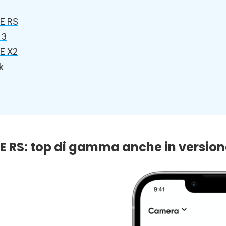
E RS
 3
E X2
k
E RS: top di gamma anche in version