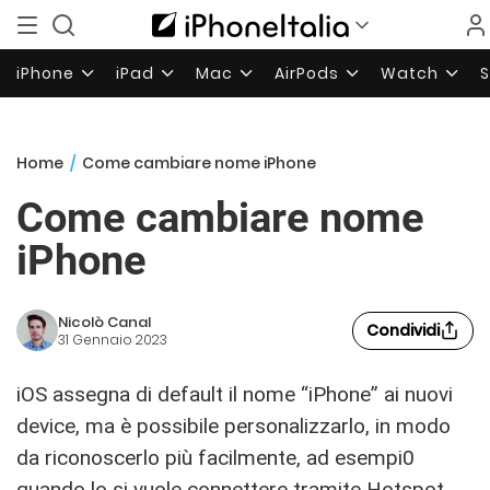
iPhone
iPad
Mac
AirPods
Watch
Home
/
Come cambiare nome iPhone
Come cambiare nome
iPhone
Nicolò Canal
Condividi
31 Gennaio 2023
iOS assegna di default il nome “iPhone” ai nuovi
device, ma è possibile personalizzarlo, in modo
da riconoscerlo più facilmente, ad esempi0
quando lo si vuole connettere tramite Hotspot