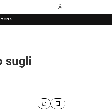
fferte
o sugli