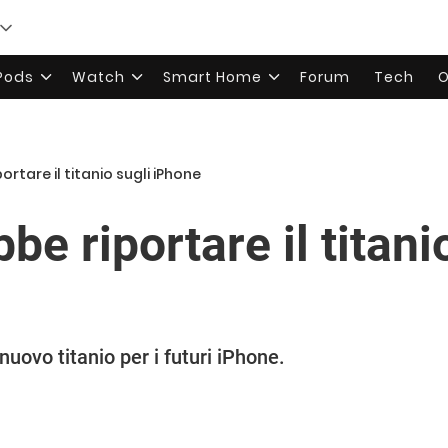
rPods
Watch
Smart Home
Forum
Tech
O
rtare il titanio sugli iPhone
be riportare il titani
uovo titanio per i futuri iPhone.