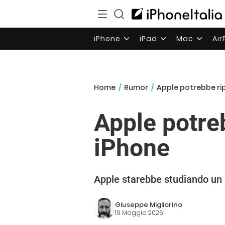
iPhone
iPad
Mac
Ai
Home
/
Rumor
/
Apple potrebbe ripo
Apple potreb
iPhone
Apple starebbe studiando un n
Giuseppe Migliorino
19 Maggio 2026