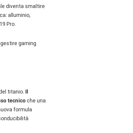
pale diventa smaltire
a: alluminio,
19 Pro.
 gestire gaming
el titanio.
Il
sso tecnico
che una
 nuova formula
conducibilità