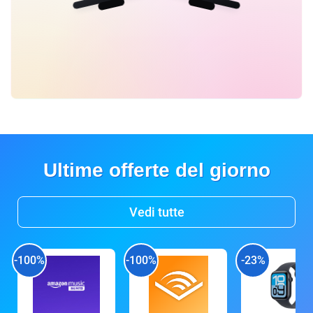
Ultime offerte del giorno
Vedi tutte
-100%
-100%
-23%