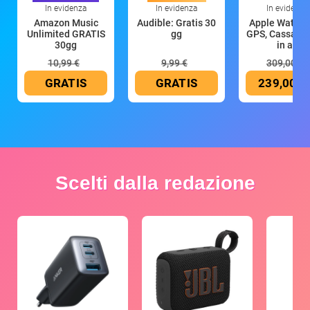
In evidenza
In evidenza
In evidenza
Amazon Music
Audible: Gratis 30
Apple Watch 
Unlimited GRATIS
gg
GPS, Cassa 4
30gg
in all
10,99 €
9,99 €
309,00 €
GRATIS
GRATIS
239,00 €
Scelti dalla redazione