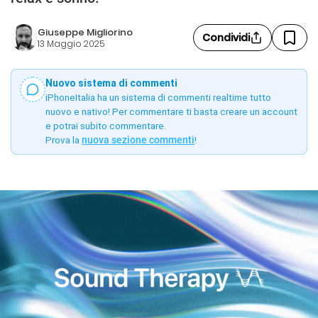
Giuseppe Migliorino
Condividi
13 Maggio 2025
Nuovo sistema di commenti
iPhoneItalia ha un sistema di commenti realtime tutto
nuovo e nativo! Per commentare ti basta creare un account
e potrai subito commentare.
Prova la
nuova sezione commenti
!