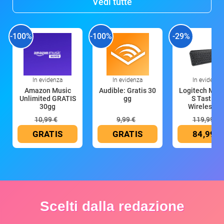
Vedi tutte
-100%
-100%
-29%
In evidenza
In evidenza
In evidenza
Amazon Music
Audible: Gratis 30
Logitech MX 
Unlimited GRATIS
gg
S Tastiera
30gg
Wireless (G
10,99 €
9,99 €
119,99 €
GRATIS
GRATIS
84,99 €
Scelti dalla redazione