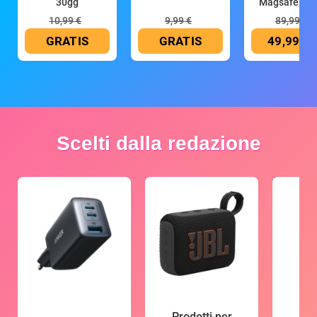
30gg
Magsafe 10
mAh
10,99 €
9,99 €
89,99 €
GRATIS
GRATIS
49,99 €
Scelti dalla redazione
Prodotti per