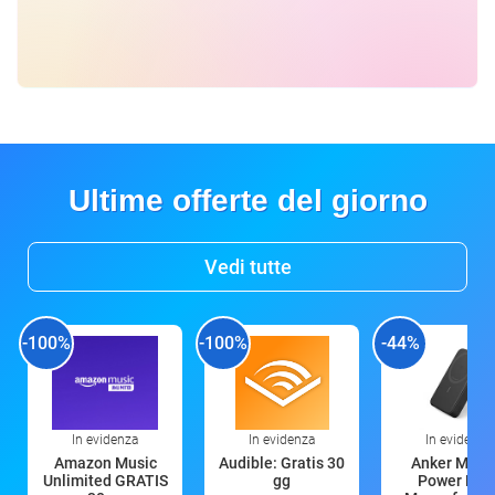
Ultime offerte del giorno
Vedi tutte
-100%
-100%
-44%
In evidenza
In evidenza
In evidenza
Amazon Music
Audible: Gratis 30
Anker Mag
Unlimited GRATIS
gg
Power Ban