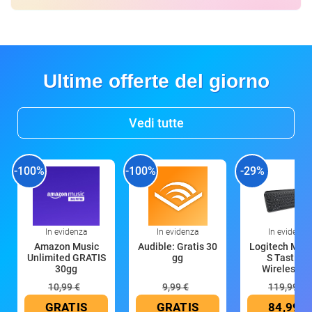
Ultime offerte del giorno
Vedi tutte
-100%
-100%
-29%
In evidenza
In evidenza
In evidenza
Amazon Music
Audible: Gratis 30
Logitech MX 
Unlimited GRATIS
gg
S Tastiera
30gg
Wireless (G
10,99 €
9,99 €
119,99 €
GRATIS
GRATIS
84,99 €