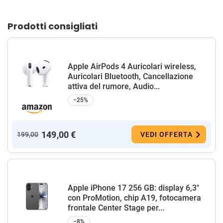
Prodotti consigliati
Apple AirPods 4 Auricolari wireless,
Auricolari Bluetooth, Cancellazione
attiva del rumore, Audio...
−25%
149,00 €
199,00
VEDI OFFERTA
Apple iPhone 17 256 GB: display 6,3"
con ProMotion, chip A19, fotocamera
frontale Center Stage per...
−8%