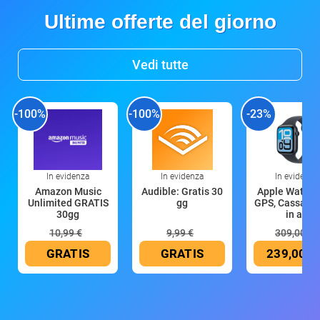
Ultime offerte del giorno
Vedi tutte
-100%
-100%
-23%
In evidenza
In evidenza
In evidenza
Amazon Music
Audible: Gratis 30
Apple Watch 
Unlimited GRATIS
gg
GPS, Cassa 4
30gg
in all
10,99 €
9,99 €
309,00 €
GRATIS
GRATIS
239,00 €