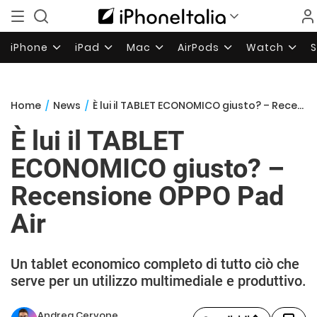
iPhone
iPad
Mac
AirPods
Watch
Home
/
News
/
È lui il TABLET ECONOMICO giusto? – Recensione OPPO Pad Air
È lui il TABLET
ECONOMICO giusto? –
Recensione OPPO Pad
Air
Un tablet economico completo di tutto ciò che
serve per un utilizzo multimediale e produttivo.
Andrea Cervone