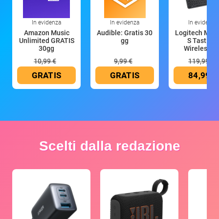
In evidenza
In evidenza
In evidenza
Amazon Music
Audible: Gratis 30
Logitech MX 
Unlimited GRATIS
gg
S Tastiera
30gg
Wireless (G
10,99 €
9,99 €
119,99 €
GRATIS
GRATIS
84,99 €
Scelti dalla redazione