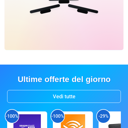
Ultime offerte del giorno
Vedi tutte
-100%
-100%
-29%