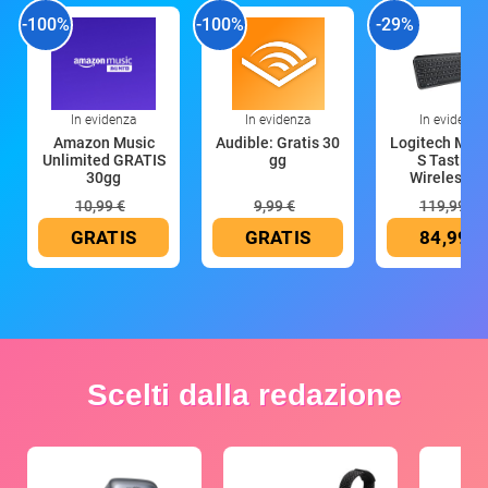
-100%
-100%
-29%
In evidenza
In evidenza
In evidenza
Amazon Music
Audible: Gratis 30
Logitech MX 
Unlimited GRATIS
gg
S Tastiera
30gg
Wireless (G
10,99 €
9,99 €
119,99 €
GRATIS
GRATIS
84,99 €
Scelti dalla redazione