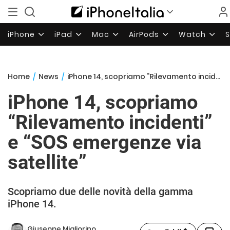
iPhone
iPad
Mac
AirPods
Watch
Home
/
News
/
iPhone 14, scopriamo “Rilevamento incidenti” e “SOS emergenze via satellite”
iPhone 14, scopriamo
“Rilevamento incidenti”
e “SOS emergenze via
satellite”
Scopriamo due delle novità della gamma
iPhone 14.
Giuseppe Migliorino