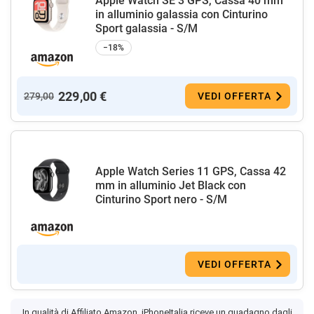
Apple Watch SE 3 GPS, Cassa 40 mm
in alluminio galassia con Cinturino
Sport galassia - S/M
−18%
229,00 €
279,00
VEDI OFFERTA
Apple Watch Series 11 GPS, Cassa 42
mm in alluminio Jet Black con
Cinturino Sport nero - S/M
VEDI OFFERTA
In qualità di Affiliato Amazon, iPhoneItalia riceve un guadagno dagli