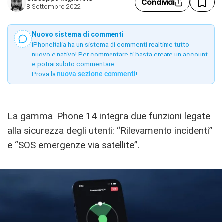
Condividi
8 Settembre 2022
Nuovo sistema di commenti
iPhoneItalia ha un sistema di commenti realtime tutto
nuovo e nativo! Per commentare ti basta creare un account
e potrai subito commentare.
Prova la
nuova sezione commenti
!
La gamma iPhone 14 integra due funzioni legate
alla sicurezza degli utenti: “Rilevamento incidenti”
e “SOS emergenze via satellite”.