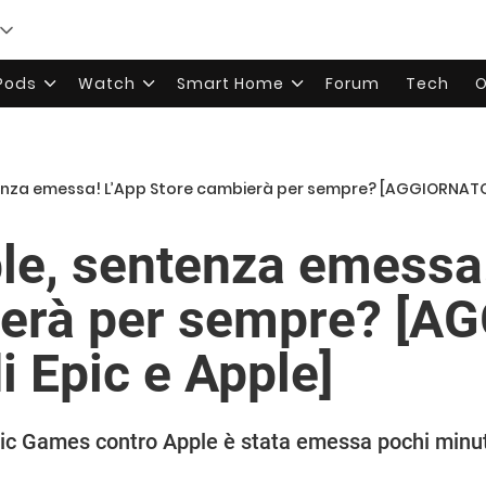
rPods
Watch
Smart Home
Forum
Tech
O
tenza emessa! L’App Store cambierà per sempre? [AGGIORNATO: l
ple, sentenza emessa
ierà per sempre? [A
di Epic e Apple]
pic Games contro Apple è stata emessa pochi minut