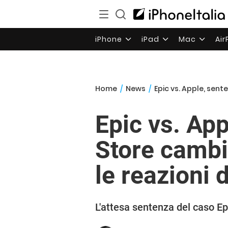
iPhone
iPad
Mac
Ai
Home
/
News
/
Epic vs. Apple, sen
Epic vs. Ap
Store camb
le reazioni 
L'attesa sentenza del caso E