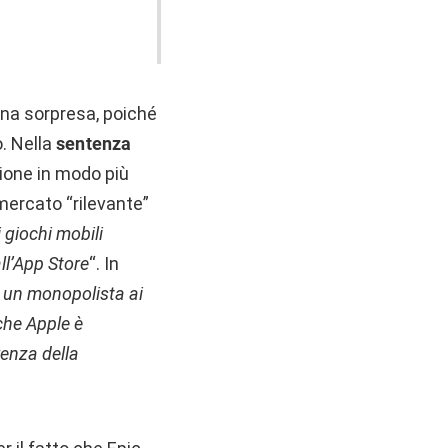
 una sorpresa, poiché
o. Nella
sentenza
tione in modo più
 mercato “rilevante”
 giochi mobili
all’App Store
“. In
a un monopolista ai
 che Apple è
renza della