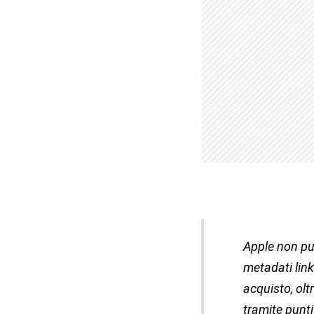
Apple non può
metadati link 
acquisto, olt
tramite punti