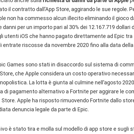
unciato anche sulla
richiesta di danni da parte di Apple
pe
o il contratto dall’App Store, aggirando le sue regole. Per
e non ha commesso alcun illecito eliminando il gioco da
anni per un importo pari al 30% dei 12.167.719 dollari d
gli utenti iOS che hanno pagato direttamente ad Epic tra
tali entrate riscosse da novembre 2020 fino alla data dell
Epic Games sono stati in disaccordo sul sistema di commi
p Store, che Apple considera un costo operativo necessar
polistica. La lotta è giunta al culmine nell’agosto 202
a di pagamento alternativo a Fortnite per aggirare le co
 Store. Apple ha risposto rimuovendo Fortnite dallo store,
ata denuncia legale da parte di Epic.
vo è stato tira e molla sul modello di app store e sugli sf