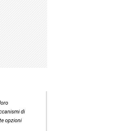
loro
eccanismi di
ste opzioni