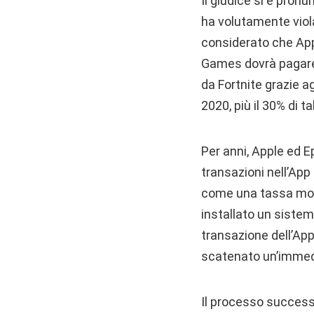
Il giudice si è pron
ha volutamente violat
considerato che Appl
Games dovrà pagare d
da Fortnite grazie a
2020, più il 30% di 
Per anni, Apple ed 
transazioni nell’Ap
come una tassa mono
installato un sistem
transazione dell’App
scatenato un’immedi
Il processo successi