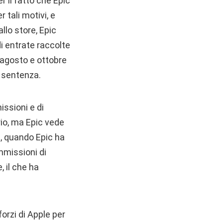
r il fatto che Epic
 tali motivi, e
llo store, Epic
i entrate raccolte
 agosto e ottobre
a sentenza.
ssioni e di
io, ma Epic vede
0, quando Epic ha
mmissioni di
 il che ha
orzi di Apple per