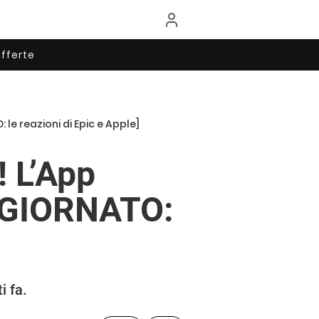
fferte
e reazioni di Epic e Apple]
! L’App
GGIORNATO:
i fa.