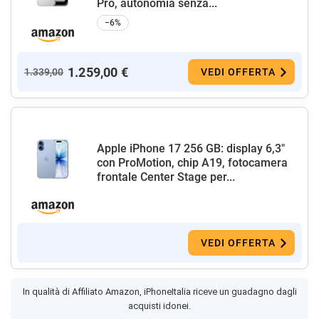
Pro, autonomia senza...
−6%
1.259,00 €
1.339,00
VEDI OFFERTA
Apple iPhone 17 256 GB: display 6,3"
con ProMotion, chip A19, fotocamera
frontale Center Stage per...
VEDI OFFERTA
In qualità di Affiliato Amazon, iPhoneItalia riceve un guadagno dagli
acquisti idonei.