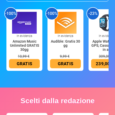
-100%
-100%
-23%
In evidenza
In evidenza
In evidenza
Amazon Music
Audible: Gratis 30
Apple Watch 
Unlimited GRATIS
gg
GPS, Cassa 4
30gg
in all
10,99 €
9,99 €
309,00 €
GRATIS
GRATIS
239,00 €
Scelti dalla redazione