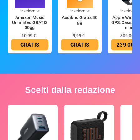
In evidenza
In evidenza
In evidenza
Amazon Music
Audible: Gratis 30
Apple Watch 
Unlimited GRATIS
gg
GPS, Cassa 4
30gg
in all
10,99 €
9,99 €
309,00 €
GRATIS
GRATIS
239,00 €
Scelti dalla redazione