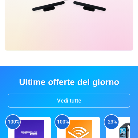
Ultime offerte del giorno
Vedi tutte
-100%
-100%
-23%