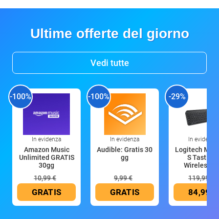
Ultime offerte del giorno
Vedi tutte
-100%
-100%
-29%
In evidenza
In evidenza
In evidenza
Amazon Music
Audible: Gratis 30
Logitech MX 
Unlimited GRATIS
gg
S Tastiera
30gg
Wireless (G
10,99 €
9,99 €
119,99 €
GRATIS
GRATIS
84,99 €