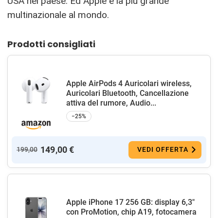
USA nel paese. Ed Apple è la più grande
multinazionale al mondo.
Prodotti consigliati
Apple AirPods 4 Auricolari wireless,
Auricolari Bluetooth, Cancellazione
attiva del rumore, Audio...
−25%
149,00 €
199,00
VEDI OFFERTA
Apple iPhone 17 256 GB: display 6,3"
con ProMotion, chip A19, fotocamera