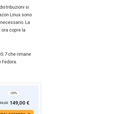
istribuzioni si
azon Linux sono
 necessario. La
 ora copre la
tOS 7 che rimane
e Fedora.
−25%
149,00 €
99,00