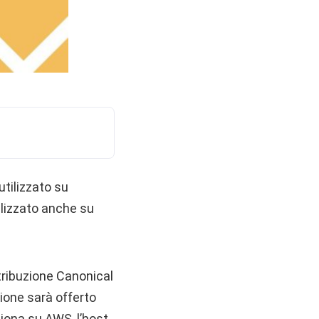
tilizzato su
ilizzato anche su
stribuzione Canonical
ione sarà offerto
ziona su AWS, l’host