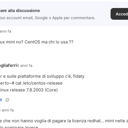
are alla discussione
Acced
 tuo account email, Google o Apple per commentare.
anni fa
nux mint no? CentOS ma chi lo usa ??
gliaferri
6 anni fa
r e sulle piattaforme di sviluppo c'è, fidaty
erto~# cat /etc/centos-release
inux release 7.8.2003 (Core)
i
 anni fa
e che non hanno voglia di pagare la licenza redhat... mint nelle
ito nominare invece