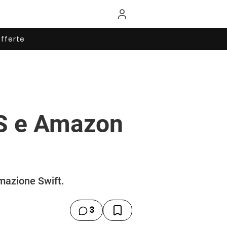
fferte
OS e Amazon
mazione Swift.
3