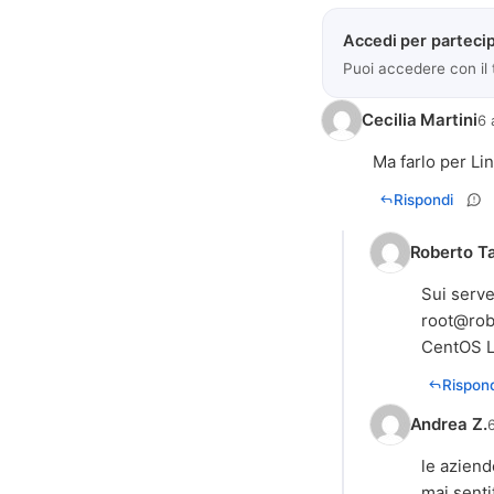
Accedi per partecip
Puoi accedere con il
Cecilia Martini
6 
Ma farlo per Li
Rispondi
Roberto Ta
Sui serve
root@rob
CentOS L
Rispond
Andrea Z.
6
le aziend
mai sent