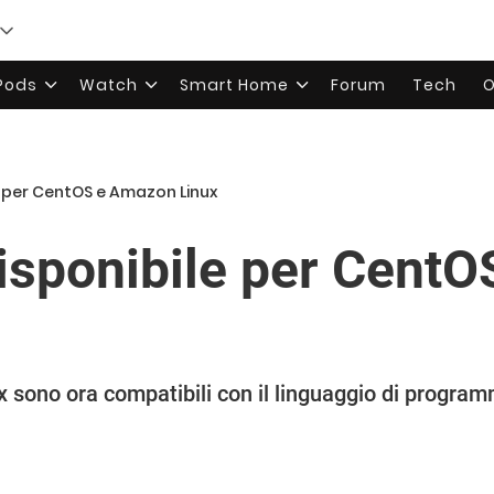
rPods
Watch
Smart Home
Forum
Tech
O
e per CentOS e Amazon Linux
disponibile per Cent
sono ora compatibili con il linguaggio di program