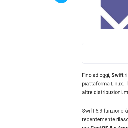
Fino ad oggi
, Swift
r
piattaforma Linux. 
altre distribuzioni,
Swift 5.3 funzionerà
recentemente rilasc
per
CentOS 8 e Ama