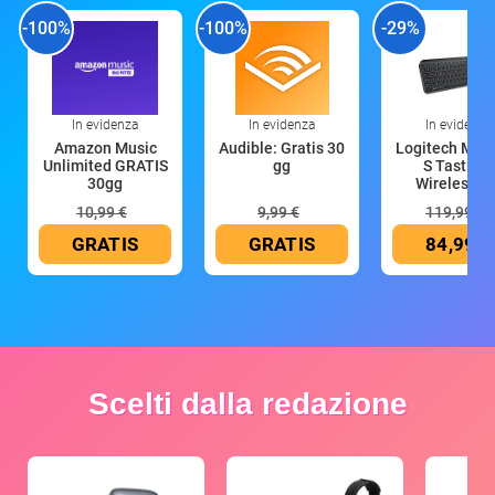
-100%
-100%
-29%
In evidenza
In evidenza
In evidenza
Amazon Music
Audible: Gratis 30
Logitech MX 
Unlimited GRATIS
gg
S Tastiera
30gg
Wireless (G
10,99 €
9,99 €
119,99 €
GRATIS
GRATIS
84,99 €
Scelti dalla redazione