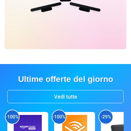
Ultime offerte del giorno
Vedi tutte
-100%
-100%
-29%