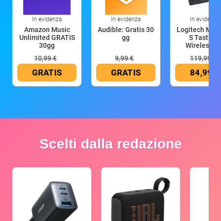
In evidenza
In evidenza
In evidenza
Amazon Music
Audible: Gratis 30
Logitech MX 
Unlimited GRATIS
gg
S Tastiera
30gg
Wireless (G
10,99 €
9,99 €
119,99 €
GRATIS
GRATIS
84,99 €
Scelti dalla redazione