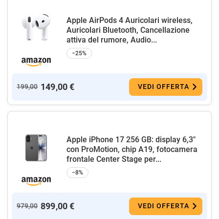
Apple AirPods 4 Auricolari wireless,
Auricolari Bluetooth, Cancellazione
attiva del rumore, Audio...
−25%
149,00 €
199,00
VEDI OFFERTA
Apple iPhone 17 256 GB: display 6,3"
con ProMotion, chip A19, fotocamera
frontale Center Stage per...
−8%
899,00 €
979,00
VEDI OFFERTA