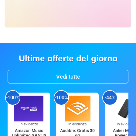
Ultime offerte del giorno
Vedi tutte
-100%
-100%
-44%
In evidenza
In evidenza
In evidenza
Amazon Music
Audible: Gratis 30
Anker Mag
Unlimited GRATIS
gg
Power Ban