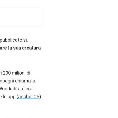
pubblicato su
are la sua creatura
i 200 milioni di
i impegni chiamata
Wunderlist e ora
e le app (
anche iOS
)