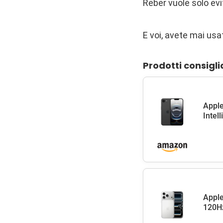
Reber vuole solo ev
E voi, avete mai us
Prodotti consigli
Apple
Intel
Apple
120Hz