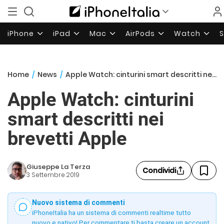
iPhone
iPad
Mac
AirPods
Watch
Home
/
News
/
Apple Watch: cinturini smart descritti nei brevetti Apple
Apple Watch: cinturini
smart descritti nei
brevetti Apple
Giuseppe La Terza
Condividi
3 Settembre 2019
Nuovo sistema di commenti
iPhoneItalia ha un sistema di commenti realtime tutto
nuovo e nativo! Per commentare ti basta creare un account