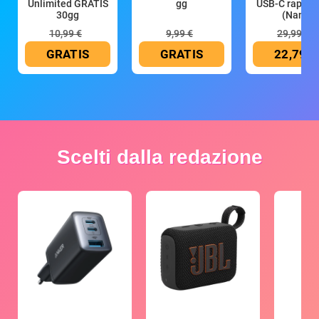
Unlimited GRATIS
gg
USB-C rapido
30gg
(Nano
10,99 €
9,99 €
29,99 €
GRATIS
GRATIS
22,79 €
Scelti dalla redazione