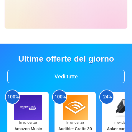
Ultime offerte del giorno
Vedi tutte
-100%
-100%
-24%
In evidenza
In evidenza
In evidenza
Amazon Music
Audible: Gratis 30
Anker caricat