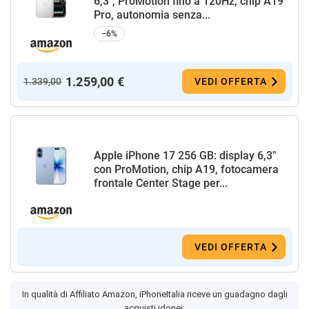
6,3", ProMotion fino a 120Hz, chip A19
Pro, autonomia senza...
−6%
1.259,00 €
1.339,00
VEDI OFFERTA
Apple iPhone 17 256 GB: display 6,3"
con ProMotion, chip A19, fotocamera
frontale Center Stage per...
VEDI OFFERTA
In qualità di Affiliato Amazon, iPhoneItalia riceve un guadagno dagli
acquisti idonei.