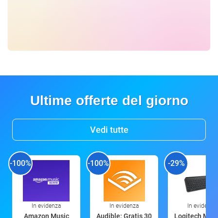
Ultime offerte del giorno
Vedi tutte
-100%
-100%
-29%
In evidenza
In evidenza
In evidenza
Amazon Music
Audible: Gratis 30
Logitech MX 