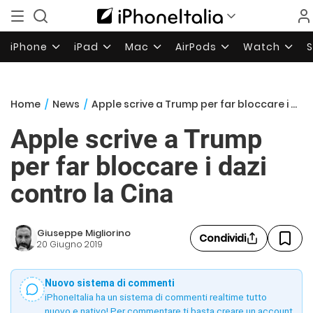
iPhone
iPad
Mac
AirPods
Watch
Home
/
News
/
Apple scrive a Trump per far bloccare i dazi contro la Cina
Apple scrive a Trump
per far bloccare i dazi
contro la Cina
Giuseppe Migliorino
Condividi
20 Giugno 2019
Nuovo sistema di commenti
iPhoneItalia ha un sistema di commenti realtime tutto
nuovo e nativo! Per commentare ti basta creare un account