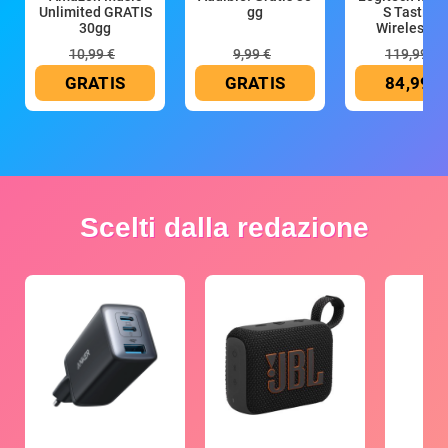
Unlimited GRATIS
gg
S Tastiera
30gg
Wireless (G
10,99 €
9,99 €
119,99 €
GRATIS
GRATIS
84,99 €
Scelti dalla redazione