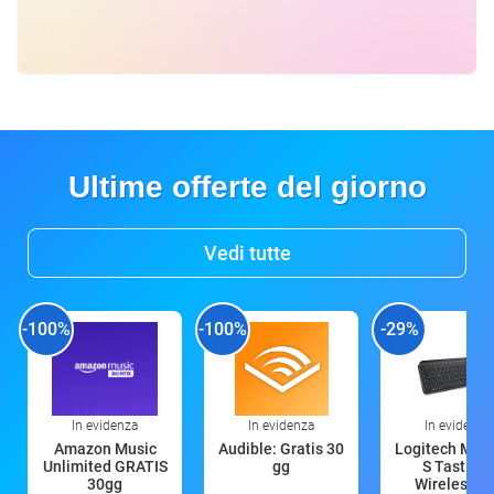
Ultime offerte del giorno
Vedi tutte
-100%
-100%
-29%
In evidenza
In evidenza
In evidenza
Amazon Music
Audible: Gratis 30
Logitech MX 
Unlimited GRATIS
gg
S Tastiera
30gg
Wireless (G