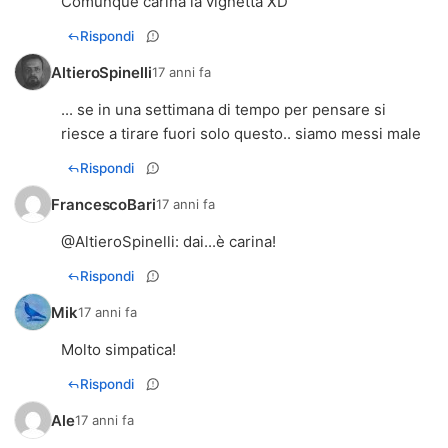
Comunque carina la vignetta XD
Rispondi
AltieroSpinelli
17 anni fa
... se in una settimana di tempo per pensare si
riesce a tirare fuori solo questo.. siamo messi male
Rispondi
FrancescoBari
17 anni fa
@
AltieroSpinelli
: dai...è carina!
Rispondi
Mik
17 anni fa
Molto simpatica!
Rispondi
Ale
17 anni fa