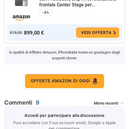
frontale Center Stage per...
−8%
899,00 €
979,00
VEDI OFFERTA
In qualità di Affiliato Amazon, iPhoneItalia riceve un guadagno dagli
acquisti idonei.
OFFERTE AMAZON DI OGGI
Commenti
9
Accedi per partecipare alla discussione
Puoi accedere con il tuo account email, Google o Apple
per commentare.