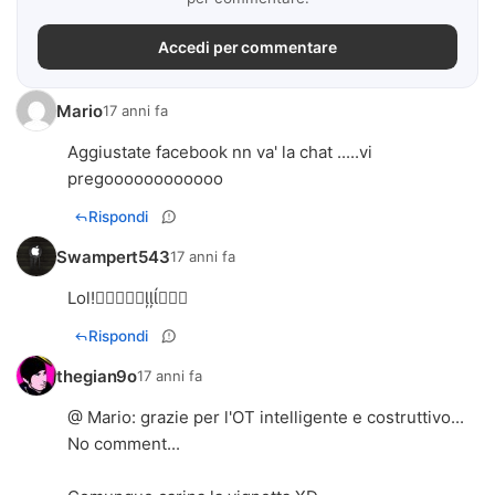
Accedi per commentare
Mario
17 anni fa
Aggiustate facebook nn va' la chat .....vi
pregoooooooooooo
Rispondi
Swampert543
17 anni fa
Lol!
Rispondi
thegian9o
17 anni fa
@ Mario: grazie per l'OT intelligente e costruttivo...
No comment...