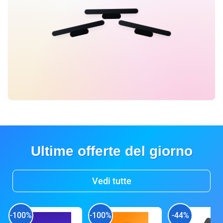
Ultime offerte del giorno
Vedi tutte
-100%
-100%
-44%