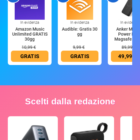
In evidenza
In evidenza
In evidenza
Amazon Music
Audible: Gratis 30
Anker Mag
Unlimited GRATIS
gg
Power Ban
30gg
Magsafe 10
mAh
10,99 €
9,99 €
89,99 €
GRATIS
GRATIS
49,99 €
Scelti dalla redazione