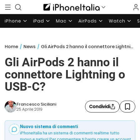
iPhone
iPad
Mac
AirPods
Watch
Home
/
News
/
Gli AirPods 2 hanno il connettore Lightning o USB-C?
Gli AirPods 2 hanno il
connettore Lightning o
USB-C?
Francesco Siciliani
Condividi
25 Aprile 2019
Nuovo sistema di commenti
iPhoneItalia ha un sistema di commenti realtime tutto
nuovo e nativo! Per commentare ti basta creare un account