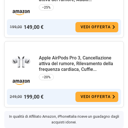
−25%
149,00 €
199,00
VEDI OFFERTA
Apple AirPods Pro 3, Cancellazione
attiva del rumore, Rilevamento della
frequenza cardiaca, Cuffie...
−20%
199,00 €
249,00
VEDI OFFERTA
In qualità di Affiliato Amazon, iPhoneItalia riceve un guadagno dagli
acquisti idonei.