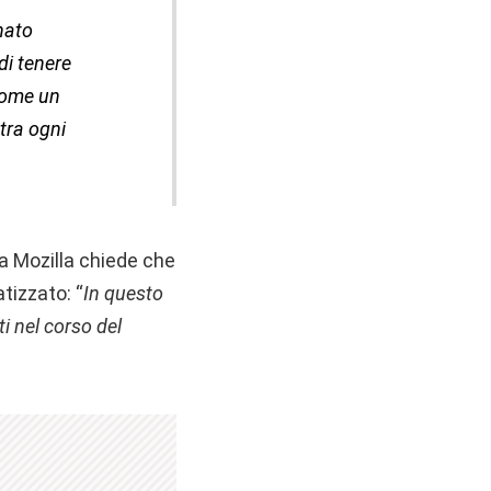
nato
di tenere
 come un
stra ogni
a Mozilla chiede che
tizzato: “
In questo
ti nel corso del