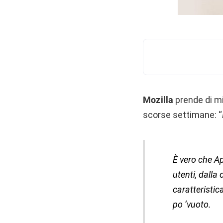
Mozilla
prende di mi
scorse settimane: “
È vero che A
utenti, dalla
caratteristic
po ‘vuoto.