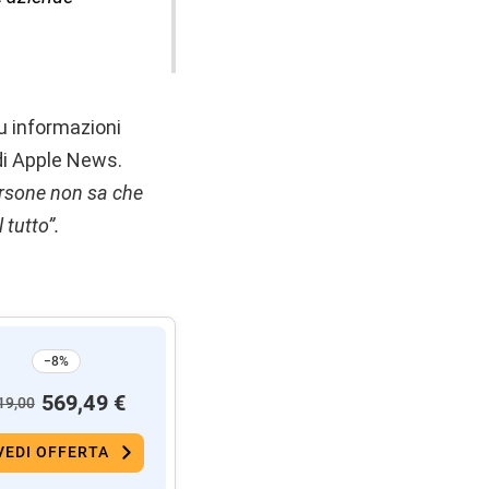
u informazioni
 di Apple News.
ersone non sa che
 tutto”.
−8%
569,49 €
19,00
VEDI OFFERTA