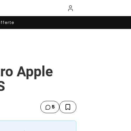
fferte
tro Apple
S
5