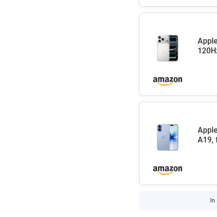
Apple
120Hz
Apple
A19, 
In