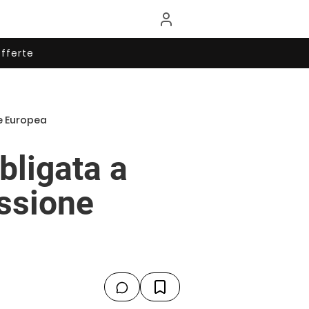
fferte
e Europea
bligata a
issione