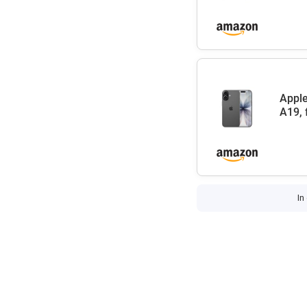
Apple
A19, 
In