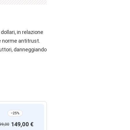
llari, in relazione
e norme antitrust.
uttori, danneggiando
−25%
149,00 €
99,00