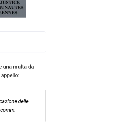
re
una multa da
 appello:
icazione delle
ualcomm.