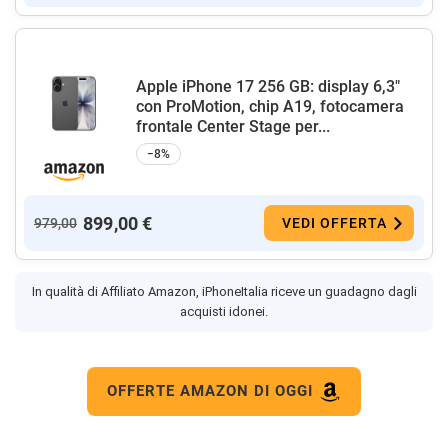
Apple iPhone 17 256 GB: display 6,3"
con ProMotion, chip A19, fotocamera
frontale Center Stage per...
−8%
899,00 €
979,00
VEDI OFFERTA
In qualità di Affiliato Amazon, iPhoneItalia riceve un guadagno dagli
acquisti idonei.
OFFERTE AMAZON DI OGGI