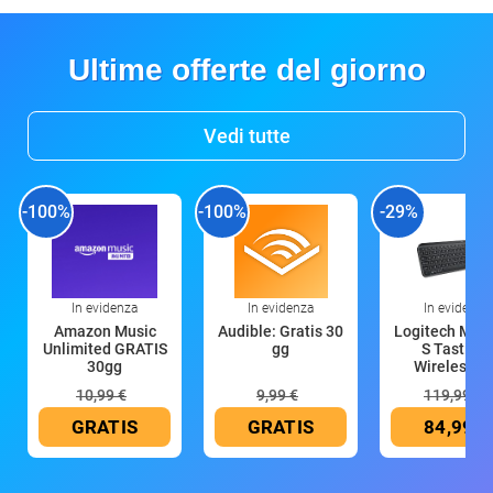
Ultime offerte del giorno
Vedi tutte
-100%
-100%
-29%
In evidenza
In evidenza
In evidenza
Amazon Music
Audible: Gratis 30
Logitech MX 
Unlimited GRATIS
gg
S Tastiera
30gg
Wireless (G
10,99 €
9,99 €
119,99 €
GRATIS
GRATIS
84,99 €