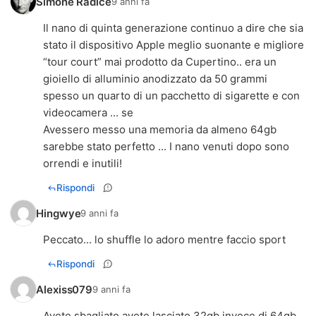
Simone Radice
9 anni fa
Il nano di quinta generazione continuo a dire che sia
stato il dispositivo Apple meglio suonante e migliore
“tour court” mai prodotto da Cupertino.. era un
gioiello di alluminio anodizzato da 50 grammi
spesso un quarto di un pacchetto di sigarette e con
videocamera ... se
Avessero messo una memoria da almeno 64gb
sarebbe stato perfetto ... I nano venuti dopo sono
orrendi e inutili!
Rispondi
Hingwye
9 anni fa
Peccato... lo shuffle lo adoro mentre faccio sport
Rispondi
Alexiss079
9 anni fa
Avete sbagliato avete lasciato 32gb invece di 64gb