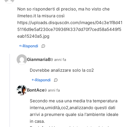
Non so risponderti di preciso, ma ho visto che
https://uploads.disquscdn.com/images/04c3e1f8d41
5116d9e5af230ce70936f4337dd70f7ced58a5449f5
eab15240a5.jpg
Rispondi
GianmariaB
9 anni fa
Dovrebbe analizzare solo la co2
Rispondi
BontAce
9 anni fa
Secondo me usa una media tra temperatura
interna,umidità,co2,analizzando questi dati
arrivi a preumere quale sia l'ambiente ideale
in casa.