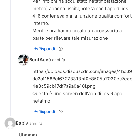
Per info chi ha acquistato netatmo(stazione
meteo) appena uscita,noterà che l'app di ios
4-6 conteneva già la funzione qualità comfort
interno.
Mentre ora hanno creato un accessorio a
parte per rilevare tale misurazione
Rispondi
BontAce
9 anni fa
https://uploads.disquscdn.com/images/4bc69
dc2a11588cf67278313bf0b8505b7030ec7eee
4e3c59cb17df7a9a0a40f.png
Questo è uno screen dell'app di ios 6 app
netatmo
Rispondi
Babi
9 anni fa
Uhmmm