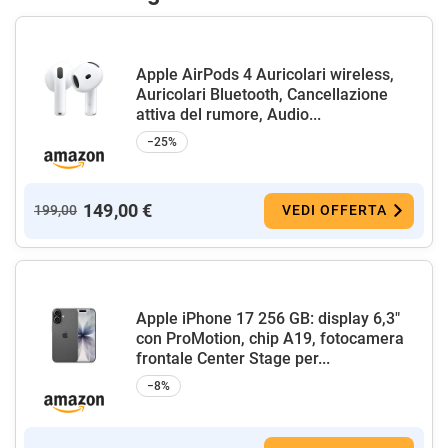
Apple AirPods 4 Auricolari wireless,
Auricolari Bluetooth, Cancellazione
attiva del rumore, Audio...
−25%
149,00 €
199,00
VEDI OFFERTA
Apple iPhone 17 256 GB: display 6,3"
con ProMotion, chip A19, fotocamera
frontale Center Stage per...
−8%