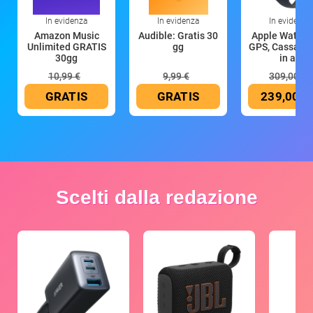
In evidenza
In evidenza
In evidenza
Amazon Music
Audible: Gratis 30
Apple Watch 
Unlimited GRATIS
gg
GPS, Cassa 4
30gg
in all
10,99 €
9,99 €
309,00 €
GRATIS
GRATIS
239,00 €
Scelti dalla redazione