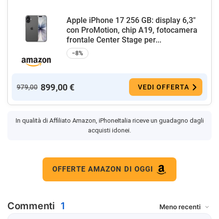
Apple iPhone 17 256 GB: display 6,3"
con ProMotion, chip A19, fotocamera
frontale Center Stage per...
−8%
899,00 €
979,00
VEDI OFFERTA
In qualità di Affiliato Amazon, iPhoneItalia riceve un guadagno dagli
acquisti idonei.
OFFERTE AMAZON DI OGGI
Commenti
1