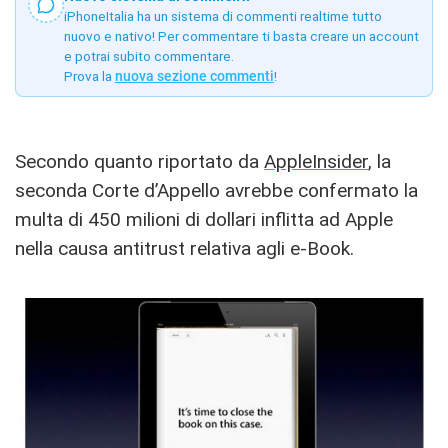
iPhoneItalia ha un sistema di commenti realtime tutto
nuovo e nativo! Per commentare ti basta creare un account
e potrai subito commentare.
Prova la
nuova sezione commenti
!
Secondo quanto riportato da
AppleInsider
, la
seconda Corte d’Appello avrebbe confermato la
multa di 450 milioni di dollari inflitta ad Apple
nella causa antitrust relativa agli e-Book.