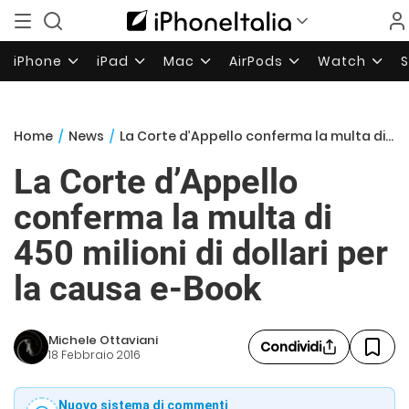
iPhone
iPad
Mac
AirPods
Watch
Home
/
News
/
La Corte d’Appello conferma la multa di 450 milioni di dollari per la causa e-Book
La Corte d’Appello
conferma la multa di
450 milioni di dollari per
la causa e-Book
Michele Ottaviani
Condividi
18 Febbraio 2016
Nuovo sistema di commenti