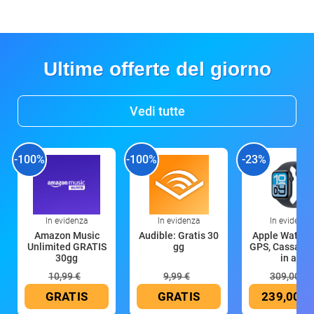
Ultime offerte del giorno
Vedi tutte
-100%
-100%
-23%
In evidenza
In evidenza
In evidenza
Amazon Music
Audible: Gratis 30
Apple Watch 
Unlimited GRATIS
gg
GPS, Cassa 4
30gg
in all
10,99 €
9,99 €
309,00 €
GRATIS
GRATIS
239,00 €