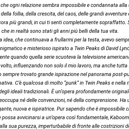
 che ogni relazione sembra impossibile e condannata alla 
della follia, della crescita, del caos, delle grandi avventure 
ra più grandi, in cui ti senti completamente sopraffatto. S
 che in realtà sono stati gli anni più belli della tua vita.
a idea, che continuava a frullarmi per la testa, avevo semp
enigmatico e misterioso ispirato a Twin Peaks di David Lyn
ente quando quella serie scuoteva la televisione american
olto, influenzando non solo il mio lavoro, ma anche tutta 
o sempre trovato grande ispirazione nel panorama post-pu
ativa. C’è qualcosa di molto “punk” in Twin Peaks e nella
egli ideali tradizionali. È un’opera profondamente original
reoccupa né delle convenzioni, né della comprensione. Ha
gante, nuova e ispiratrice. Pur sapendo che è impossibile c
 possa avvicinarsi a un’opera così fondamentale, Kaboom 
 alla sua purezza, imperturbabile di fronte alle costrizioni 