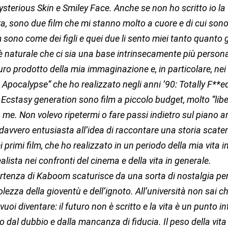
ysterious Skin e Smiley Face. Anche se non ho scritto io la
, sono due film che mi stanno molto a cuore e di cui sono 
m sono come dei figli e quei due li sento miei tanto quanto gl
 naturale che ci sia una base intrinsecamente più personal
uro prodotto della mia immaginazione e, in particolare, nei 
n Apocalypse” che ho realizzato negli anni ’90: Totally F**
Ecstasy generation sono film a piccolo budget, molto “liber
a me. Non volevo ripetermi o fare passi indietro sul piano ar
 davvero entusiasta all’idea di raccontare una storia scaten
 primi film, che ho realizzato in un periodo della mia vita in
alista nei confronti del cinema e della vita in generale.
artenza di Kaboom scaturisce da una sorta di nostalgia pe
lezza della gioventù e dell’ignoto. All’università non sai ch
 vuoi diventare: il futuro non è scritto e la vita è un punto i
o dal dubbio e dalla mancanza di fiducia. Il peso della vit