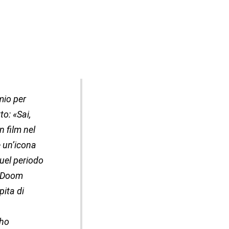
mio per
to: «Sai,
n film nel
e un’icona
quel periodo
i Doom
pita di
 ho