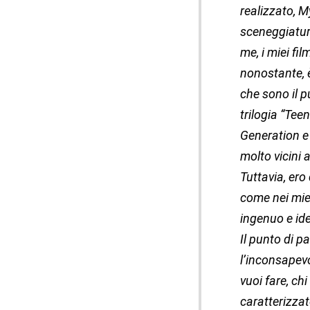
realizzato, M
sceneggiatura
me, i miei fil
nonostante, è
che sono il p
trilogia “Tee
Generation e 
molto vicini 
Tuttavia, ero
come nei miei
ingenuo e ide
Il punto di p
l’inconsapevo
vuoi fare, chi
caratterizzat