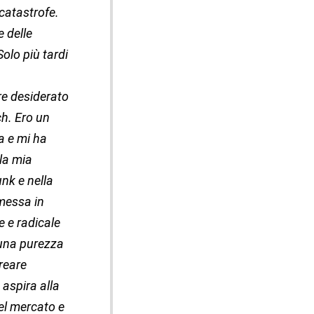
catastrofe.
e delle
olo più tardi
re desiderato
ch. Ero un
a e mi ha
la mia
nk e nella
 messa in
e e radicale
 una purezza
reare
aspira alla
del mercato e