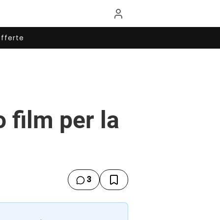
fferte
film per la
3