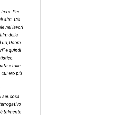
fiero. Per
i altri. Ciò
e nei lavori
film della
ed up, Doom
i” e quindi
tistico.
ata e folle
 cui ero più
r
i sei, cosa
nterrogativo
a è talmente