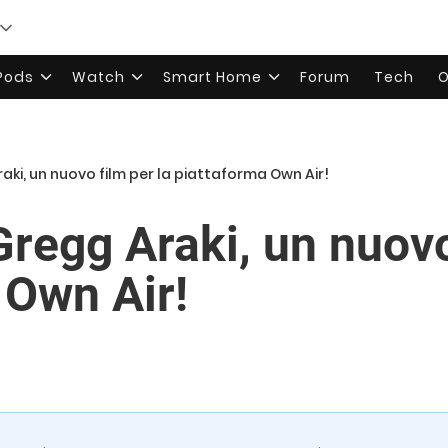
rPods
Watch
Smart Home
Forum
Tech
O
ki, un nuovo film per la piattaforma Own Air!
regg Araki, un nuovo 
 Own Air!