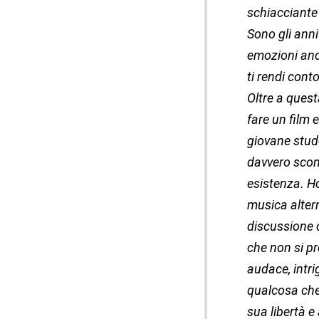
schiacciante
Sono gli anni 
emozioni anco
ti rendi conto
Oltre a quest
fare un film 
giovane stud
davvero sconv
esistenza. H
musica altern
discussione d
che non si p
audace, intri
qualcosa che
sua libertà e