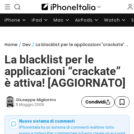
iPhone
iPad
Mac
AirPods
Watch
Home
/
Dev
/
La blacklist per le applicazioni “crackate” è attiva! [AGGIORNATO]
La blacklist per le
applicazioni “crackate”
è attiva! [AGGIORNATO]
Giuseppe Migliorino
Condividi
5 Maggio 2009
Nuovo sistema di commenti
iPhoneItalia ha un sistema di commenti realtime tutto
nuovo e nativo! Per commentare ti basta creare un account