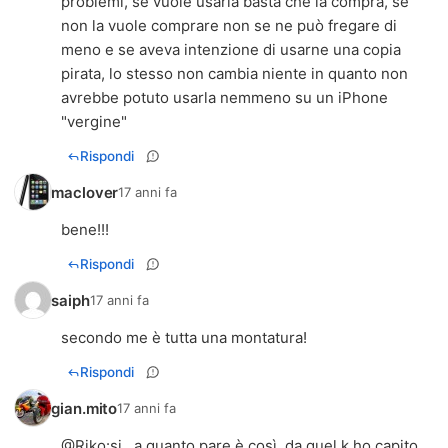
problemi, se vuole usarla basta che la compra, se
non la vuole comprare non se ne può fregare di
meno e se aveva intenzione di usarne una copia
pirata, lo stesso non cambia niente in quanto non
avrebbe potuto usarla nemmeno su un iPhone
"vergine"
Rispondi
maclover
17 anni fa
bene!!!
Rispondi
saiph
17 anni fa
secondo me è tutta una montatura!
Rispondi
gian.mito
17 anni fa
@Riko:si...a quanto pare è così..da quel k ho capito