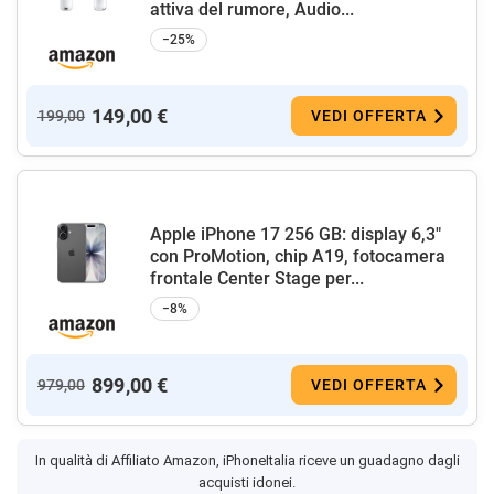
attiva del rumore, Audio...
−25%
149,00 €
199,00
VEDI OFFERTA
Apple iPhone 17 256 GB: display 6,3"
con ProMotion, chip A19, fotocamera
frontale Center Stage per...
−8%
899,00 €
979,00
VEDI OFFERTA
In qualità di Affiliato Amazon, iPhoneItalia riceve un guadagno dagli
acquisti idonei.