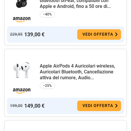
bluetooth on-ear, compatibili con
Apple e Android, fino a 50 ore di...
−40%
139,00 €
229,95
VEDI OFFERTA
Apple AirPods 4 Auricolari wireless,
Auricolari Bluetooth, Cancellazione
attiva del rumore, Audio...
−25%
149,00 €
199,00
VEDI OFFERTA