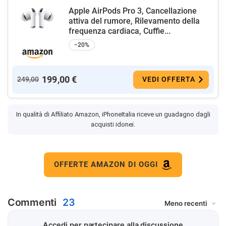
Apple AirPods Pro 3, Cancellazione
attiva del rumore, Rilevamento della
frequenza cardiaca, Cuffie...
−20%
199,00 €
249,00
VEDI OFFERTA
In qualità di Affiliato Amazon, iPhoneItalia riceve un guadagno dagli
acquisti idonei.
OFFERTE AMAZON DI OGGI
Commenti
23
Accedi per partecipare alla discussione