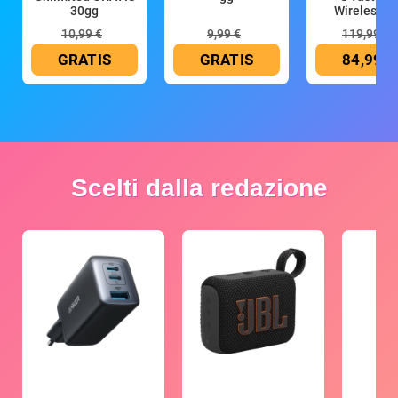
30gg
Wireless (G
10,99 €
9,99 €
119,99 €
GRATIS
GRATIS
84,99 €
Scelti dalla redazione