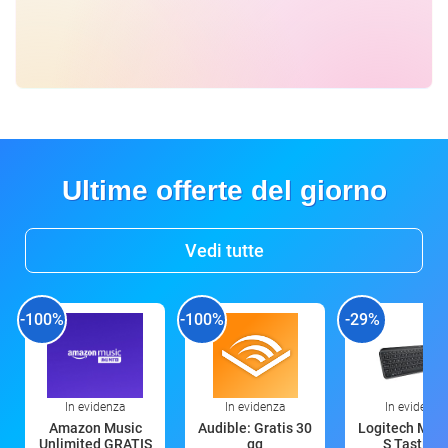
Ultime offerte del giorno
Vedi tutte
-100%
-100%
-29%
In evidenza
In evidenza
In evidenza
Amazon Music
Audible: Gratis 30
Logitech MX 
Unlimited GRATIS
gg
S Tastiera