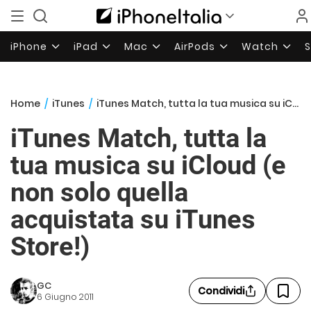
iPhone
iPad
Mac
AirPods
Watch
Home
/
iTunes
/
iTunes Match, tutta la tua musica su iCloud (e non solo quella acquistata su iTunes Store!)
iTunes Match, tutta la
tua musica su iCloud (e
non solo quella
acquistata su iTunes
Store!)
GC
Condividi
6 Giugno 2011