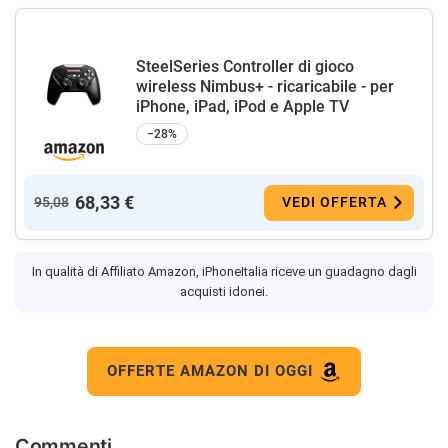
SteelSeries Controller di gioco
wireless Nimbus+ - ricaricabile - per
iPhone, iPad, iPod e Apple TV
−28%
68,33 €
95,08
VEDI OFFERTA
In qualità di Affiliato Amazon, iPhoneItalia riceve un guadagno dagli
acquisti idonei.
OFFERTE AMAZON DI OGGI
Commenti