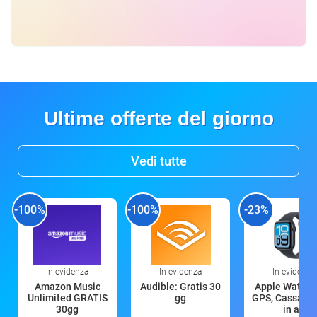
Ultime offerte del giorno
Vedi tutte
-100%
-100%
-23%
In evidenza
In evidenza
In evidenza
Amazon Music
Audible: Gratis 30
Apple Watch 
Unlimited GRATIS
gg
GPS, Cassa 4
30gg
in all