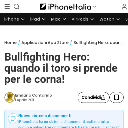
iPhone
iPad
Mac
AirPods
Watch
Home
/
Applicazioni App Store
/
Bullfighting Hero: quando il toro si prende per le corna!
Bullfighting Hero:
quando il toro si prende
per le corna!
Emiliano Contarino
Condividi
1 Aprile 2011
Nuovo sistema di commenti
iPhoneItalia ha un sistema di commenti realtime tutto
nuovo e nativo! Per commentare ti basta creare un account