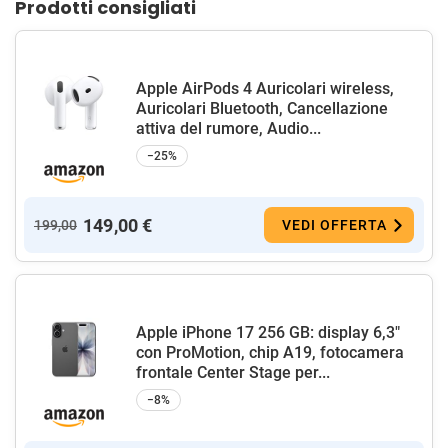
Prodotti consigliati
Apple AirPods 4 Auricolari wireless,
Auricolari Bluetooth, Cancellazione
attiva del rumore, Audio...
−25%
149,00 €
199,00
VEDI OFFERTA
Apple iPhone 17 256 GB: display 6,3"
con ProMotion, chip A19, fotocamera
frontale Center Stage per...
−8%