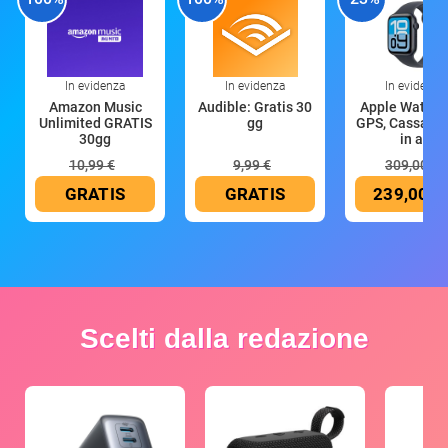
In evidenza
In evidenza
In evidenza
Amazon Music
Audible: Gratis 30
Apple Watch 
Unlimited GRATIS
gg
GPS, Cassa 4
30gg
in all
10,99 €
9,99 €
309,00 €
GRATIS
GRATIS
239,00 €
Scelti dalla redazione