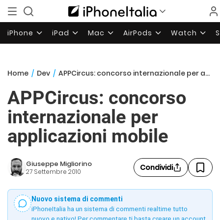
iPhone
iPad
Mac
AirPods
Watch
Home
/
Dev
/
APPCircus: concorso internazionale per applicazioni mobile
APPCircus: concorso
internazionale per
applicazioni mobile
Giuseppe Migliorino
Condividi
27 Settembre 2010
Nuovo sistema di commenti
iPhoneItalia ha un sistema di commenti realtime tutto
nuovo e nativo! Per commentare ti basta creare un account