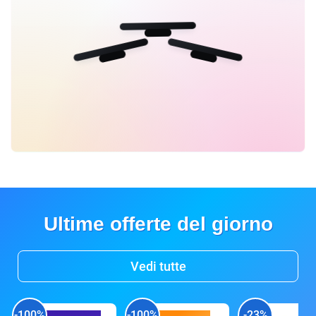
Ultime offerte del giorno
Vedi tutte
-100%
-100%
-23%