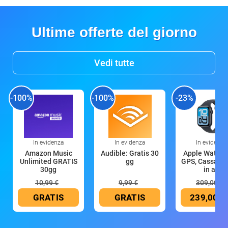
Ultime offerte del giorno
Vedi tutte
-100%
-100%
-23%
In evidenza
In evidenza
In evidenza
Amazon Music
Audible: Gratis 30
Apple Watch 
Unlimited GRATIS
gg
GPS, Cassa 4
30gg
in all
10,99 €
9,99 €
309,00 €
GRATIS
GRATIS
239,00 €