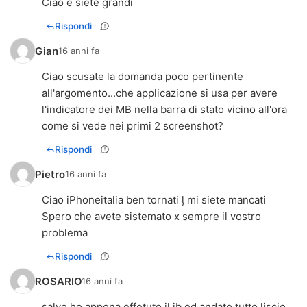
Ciao e siete grandi
Rispondi
Gian
16 anni fa
Ciao scusate la domanda poco pertinente
all'argomento...che applicazione si usa per avere
l'indicatore dei MB nella barra di stato vicino all'ora
come si vede nei primi 2 screenshot?
Rispondi
Pietro
16 anni fa
Ciao iPhoneitalia ben tornati  mi siete mancati
Spero che avete sistemato x sempre il vostro
problema
Rispondi
ROSARIO
16 anni fa
salve ho appena effetuto il jb ed andato tutto liscio,