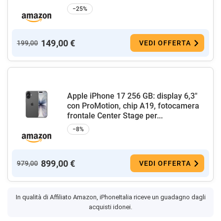
−25%
149,00 €
199,00
VEDI OFFERTA
Apple iPhone 17 256 GB: display 6,3"
con ProMotion, chip A19, fotocamera
frontale Center Stage per...
−8%
899,00 €
979,00
VEDI OFFERTA
In qualità di Affiliato Amazon, iPhoneItalia riceve un guadagno dagli
acquisti idonei.