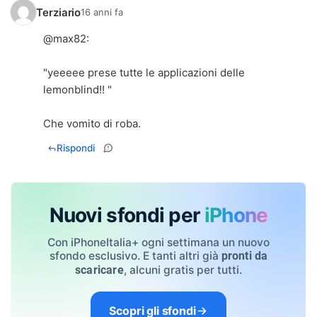
Terziario
16 anni fa
@
max82
:
"yeeeee prese tutte le applicazioni delle
lemonblind!! "
Che vomito di roba.
Rispondi
Nuovi sfondi per
iPhone
Con iPhoneItalia+ ogni settimana un nuovo
sfondo esclusivo. E tanti altri già
pronti da
, alcuni gratis per tutti.
scaricare
Scopri gli sfondi