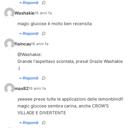
Rispondi
Washakie
16 anni fa
magic glucose è molto ben recensita
Rispondi
flaincau
16 anni fa
@
Washakie
:
Grande l'aspettavo scontata, presa! Grazie Washakie
:)
Rispondi
max82
16 anni fa
yeeeee prese tutte le applicazioni delle lemonblind!!
magic glucose sembra carina, anche CROW'S
VILLAGE E DIVERTENTE
Rispondi