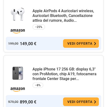
Apple AirPods 4 Auricolari wireless,
Auricolari Bluetooth, Cancellazione
attiva del rumore, Audio...
−25%
149,00 €
199,00
VEDI OFFERTA
Apple iPhone 17 256 GB: display 6,3"
con ProMotion, chip A19, fotocamera
frontale Center Stage per...
−8%
899,00 €
979,00
VEDI OFFERTA