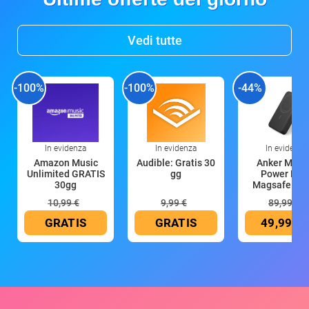
Vedi tutte
-100%
-100%
-44%
In evidenza
In evidenza
In evidenza
Amazon Music
Audible: Gratis 30
Anker Mag
Unlimited GRATIS
gg
Power Ban
30gg
Magsafe 10
mAh
10,99 €
9,99 €
89,99 €
GRATIS
GRATIS
49,99 €