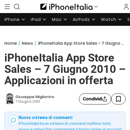
iPhone
iPad
Mac
AirPods
Watch
Home
/
News
/
iPhoneItalia App Store Sales – 7 Giugno 2010 – Applicazioni in offerta
iPhoneItalia App Store
Sales – 7 Giugno 2010 –
Applicazioni in offerta
Giuseppe Migliorino
Condividi
7 Giugno 2010
Nuovo sistema di commenti
iPhoneItalia ha un sistema di commenti realtime tutto
nuovo e nativo! Per commentare ti basta creare un account