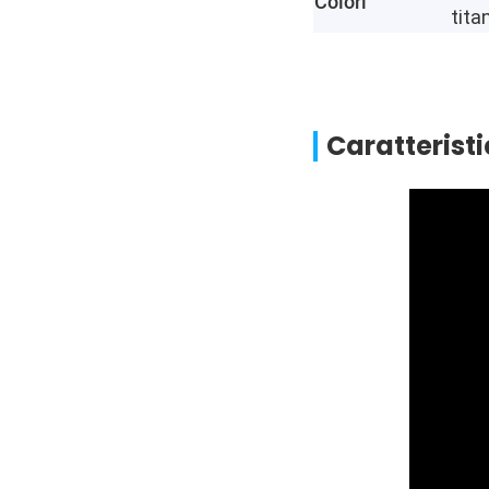
Colori
tita
Caratteristi