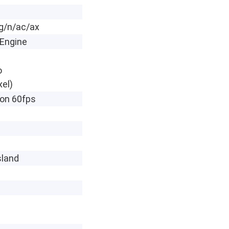
/g/n/ac/ax
Engine
o
el)
ion 60fps
sland