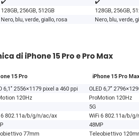
✔️
✔️
128GB, 256GB, 512GB
128GB, 256GB, 5
Nero, blu, verde, giallo, rosa
Nero, blu, verde, g
ica di iPhone 15 Pro e Pro Max
hone 15 Pro
iPhone 15 Pro Ma
 6,1″ 2556×1179 pixel a 460 ppi
OLED 6,7″ 2796×1290
Motion 120Hz
ProMotion 120Hz
5G
 6 802.11a/b/g/n/ac/ax
WiFi 6 802.11a/b/g/
P
48MP
eobiettivo 77mm
Teleobiettivo 120