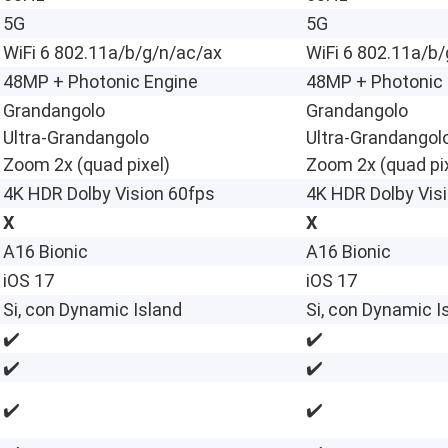
5G
5G
WiFi 6 802.11a/b/g/n/ac/ax
WiFi 6 802.11a/b
48MP +
Photonic Engine
48MP + Photonic 
Grandangolo
Grandangolo
Ultra-Grandangolo
Ultra-Grandangol
Zoom 2x (quad pixel)
Zoom 2x (quad pix
4K HDR Dolby Vision 60fps
4K HDR Dolby Vis
X
X
A16 Bionic
A16 Bionic
iOS 17
iOS 17
Si, con Dynamic Island
Si, con Dynamic I
✔️
✔️
✔️
✔️
✔️
✔️