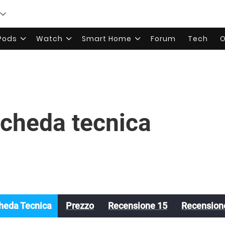
rPods
Watch
Smart Home
Forum
Tech
O
cheda tecnica
heda Tecnica
Prezzo
Recensione 15
Recension