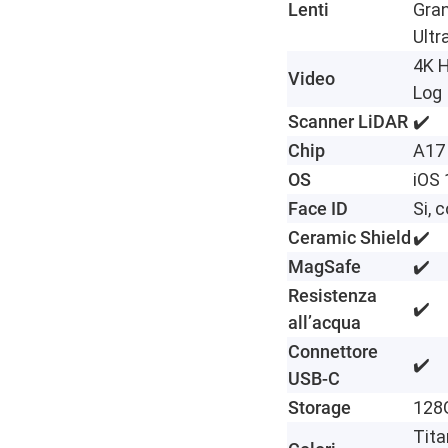
Lenti
Gra
Ultr
4K H
Video
Log
Scanner LiDAR
✔️
Chip
A17
OS
iOS 
Face ID
Si, 
Ceramic Shield
✔️
MagSafe
✔️
Resistenza
✔️
all’acqua
Connettore
✔️
USB-C
Storage
128
Tita