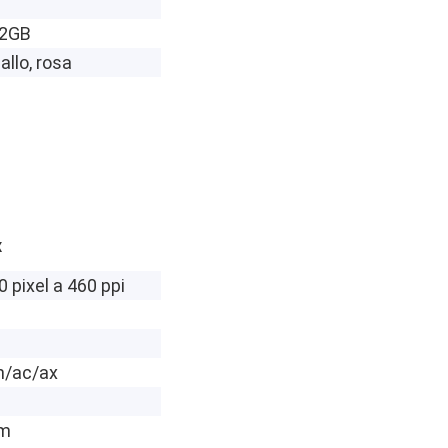
12GB
iallo, rosa
x
 pixel a 460 ppi
n/ac/ax
mm