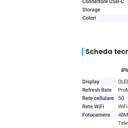
Connettore USB-C
Storage
Colori
Scheda tecn
iP
Display
OLED
Refresh Rate
Pro
Rete cellulare
5G
Rete WiFi
WiFi
Fotocamera
48M
Tel