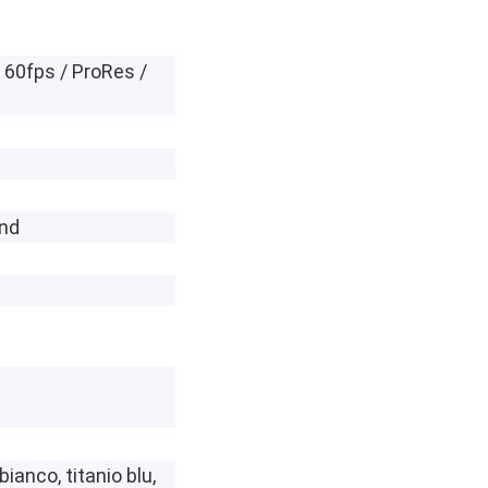
 60fps / ProRes /
and
bianco, titanio blu,