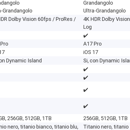
ndangolo
Grandangolo
a-Grandangolo
Ultra-Grandangolo
DR Dolby Vision 60fps / ProRes /
4K HDR Dolby Vision
Log
✔️
 Pro
A17 Pro
17
iOS 17
con Dynamic Island
Si, con Dynamic Isl
✔️
✔️
✔️
✔️
GB, 256GB, 512GB, 1TB
256GB, 512GB, 1TB
nio nero, titanio bianco, titanio blu,
Titanio nero, titanio 