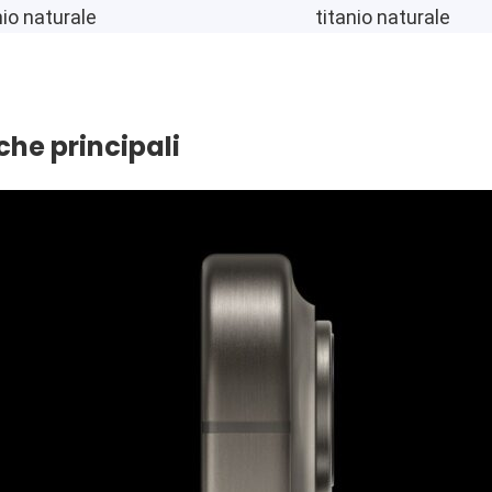
nio naturale
titanio naturale
che principali