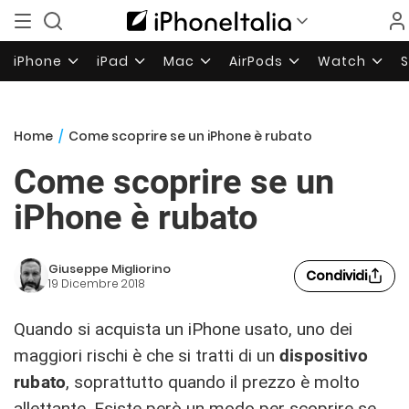
iPhone
iPad
Mac
AirPods
Watch
Home
/
Come scoprire se un iPhone è rubato
Come scoprire se un
iPhone è rubato
Giuseppe Migliorino
Condividi
19 Dicembre 2018
Quando si acquista un iPhone usato, uno dei
maggiori rischi è che si tratti di un
dispositivo
rubato
, soprattutto quando il prezzo è molto
allettante. Esiste però un modo per scoprire se