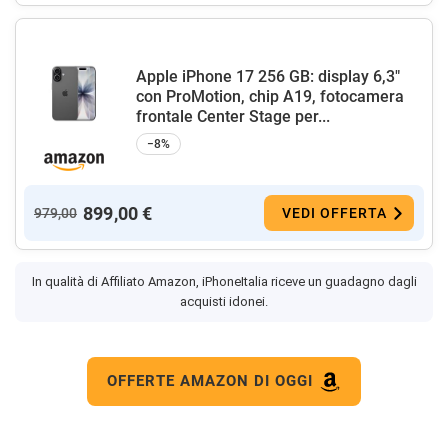
Apple iPhone 17 256 GB: display 6,3"
con ProMotion, chip A19, fotocamera
frontale Center Stage per...
−8%
899,00 €
979,00
VEDI OFFERTA
In qualità di Affiliato Amazon, iPhoneItalia riceve un guadagno dagli
acquisti idonei.
OFFERTE AMAZON DI OGGI